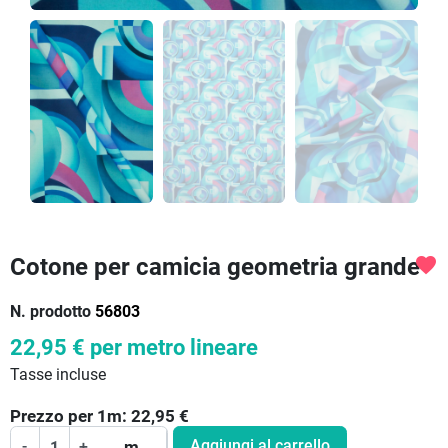
Cotone per camicia geometria grande
favorite
N. prodotto
56803
22,95 €
per metro lineare
Tasse incluse
Prezzo per
1
m:
22,95
€
Aggiungi al carrello
-
+
m