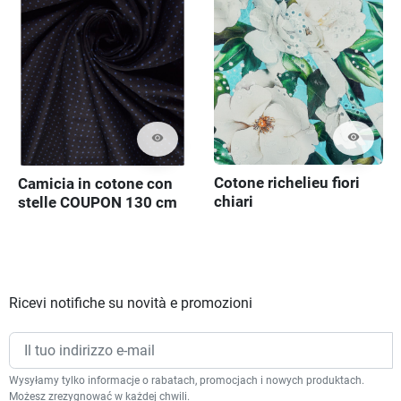
visibility
visibility
Cotone richelieu fiori
Camicia in cotone con
chiari
stelle COUPON 130 cm
Ricevi notifiche su novità e promozioni
Wysyłamy tylko informacje o rabatach, promocjach i nowych produktach.
Możesz zrezygnować w każdej chwili.