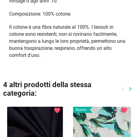
vintage o agli anni '70.
Composizione: 100% cotone
Il cotone è una fibra naturale al 100%. I tessuti in
cotone sono resistenti, non si rovinano facilmente,
mantengono a lungo le loro proprietà, permettono una
buona traspirazione, respirano, offrendo un alto
comfort d'uso.
4 altri prodotti della stessa
keyboard_arrow_left
keyboard_arrow_right
categoria:
Preced
Pr
favorite
favorite
Nuovo