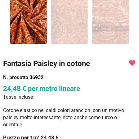
Fantasia Paisley in cotone
favorite
N. prodotto
36932
24,48 €
per metro lineare
Tasse incluse
Cotone elastico nei caldi colori arancioni con un motivo
paisley molto interessante, noto anche come turco o
orientale.
Prezzo per
1
m:
24,48
€