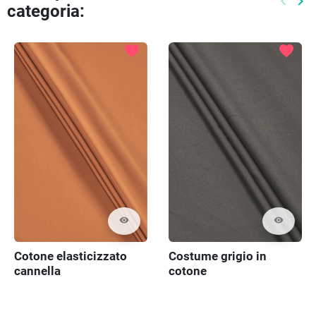
keyboard_arrow_left
keyboard_arrow_right
categoria:
Preced
Pr
favorite
favorite
visibility
visibility
Costume grigio in
Cotone elasticizzato
cotone
cannella