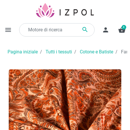
0

menu
person
shopping_basket
Pagina iniziale
Tutti i tessuti
Cotone e Batiste
Fant