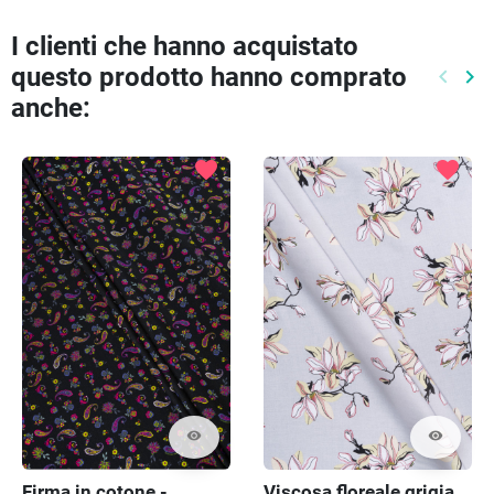
I clienti che hanno acquistato
questo prodotto hanno comprato
keyboard_arrow_left
keyboard_arrow_right
Preced
Pr
anche:
favorite
favorite
visibility
visibility
Firma in cotone -
Viscosa floreale grigia