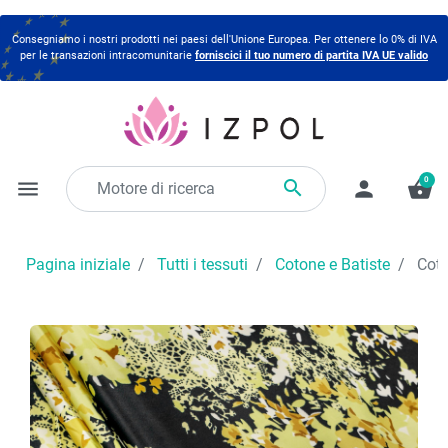
Consegniamo i nostri prodotti nei paesi dell'Unione Europea. Per ottenere lo 0% di IVA
per le transazioni intracomunitarie
forniscici il tuo numero di partita IVA UE valido
0

menu
person
shopping_basket
Pagina iniziale
Tutti i tessuti
Cotone e Batiste
Coton