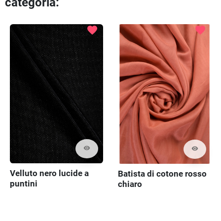
categoria:
Preced
Pr
favorite
favorite
visibility
visibility
Velluto nero lucide a
Batista di cotone rosso
puntini
chiaro