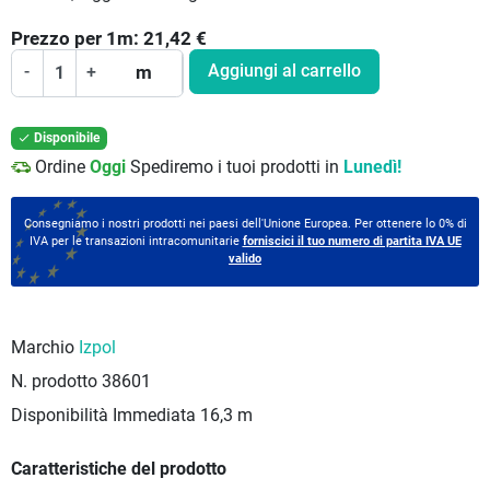
Prezzo per
1
m:
21,42
€
Aggiungi al carrello
-
+
m
Disponibile

Ordine
Oggi
Spediremo i tuoi prodotti in
Lunedì!
Consegniamo i nostri prodotti nei paesi dell'Unione Europea. Per ottenere lo 0% di
IVA per le transazioni intracomunitarie
forniscici il tuo numero di partita IVA UE
valido
Marchio
Izpol
N. prodotto
38601
Disponibilità Immediata
16,3 m
Caratteristiche del prodotto