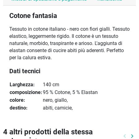
Cotone fantasia
Tessuto in cotone italiano - nero con fiori gialli. Tessuto
elastico, leggermente rigido. Il cotone è un tessuto
naturale, morbido, traspirante e arioso. L'aggiunta di
elastan consente di cucire abiti più aderenti. Perfetto
per la calura estiva.
Dati tecnici
Larghezza:
140 cm
composizione:
95 % Cotone, 5 % Elastan
colore:
nero, giallo,
destino:
abiti, camicie,
4 altri prodotti della stessa
keyboard_arrow_left
keyboard_arrow_right