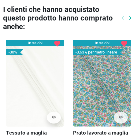
I clienti che hanno acquistato
questo prodotto hanno comprato
keyboard_arrow_left
keyboard_arrow_right
Preced
Pr
anche:
favorite
favorite
In saldo!
In saldo!
-30%
-3,63 €
per metro lineare
visibility
visibility
Tessuto a maglia -
Prato lavorato a maglia