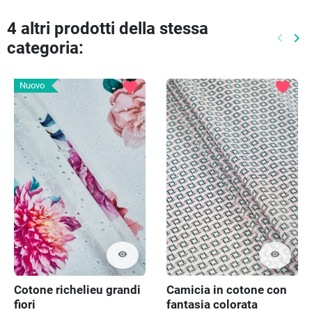
4 altri prodotti della stessa
keyboard_arrow_left
keyboard_arrow_right
categoria:
Preced
Pr
favorite
favorite
Nuovo
visibility
visibility
Cotone richelieu grandi
Camicia in cotone con
fiori
fantasia colorata