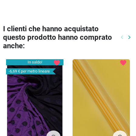
I clienti che hanno acquistato
questo prodotto hanno comprato
keyboard_arrow_left
keyboard_arrow_right
Preced
Pr
anche:
favorite
favorite
In saldo!
-6,69 €
per metro lineare
visibility
visibility