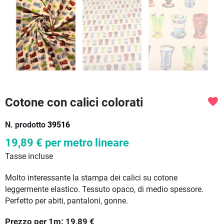
Cotone con calici colorati
favorite
N. prodotto
39516
19,89 €
per metro lineare
Tasse incluse
Molto interessante la stampa dei calici su cotone
leggermente elastico. Tessuto opaco, di medio spessore.
Perfetto per abiti, pantaloni, gonne.
Prezzo per
1
m:
19,89
€