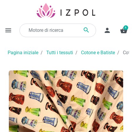
0

menu
person
shopping_basket
Pagina iniziale
Tutti i tessuti
Cotone e Batiste
Coton