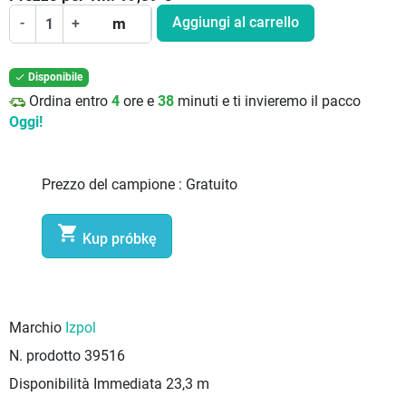
Aggiungi al carrello
-
+
m
Disponibile

Ordina entro
4
ore e
38
minuti e ti invieremo il pacco
Oggi!
Prezzo del campione :
Gratuito

Kup próbkę
Marchio
Izpol
N. prodotto
39516
Disponibilità Immediata
23,3 m