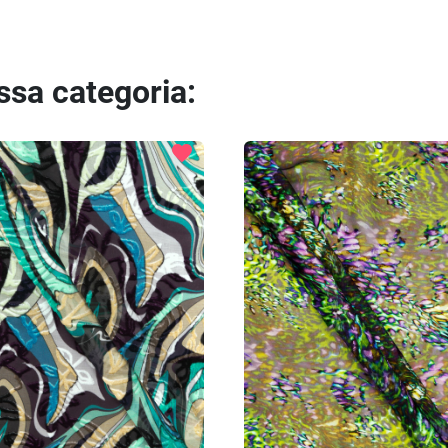
essa categoria:
favorite