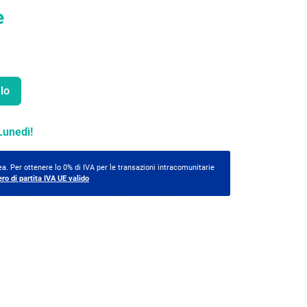
e
lo
Lunedì!
a. Per ottenere lo 0% di IVA per le transazioni intracomunitarie
ero di partita IVA UE valido