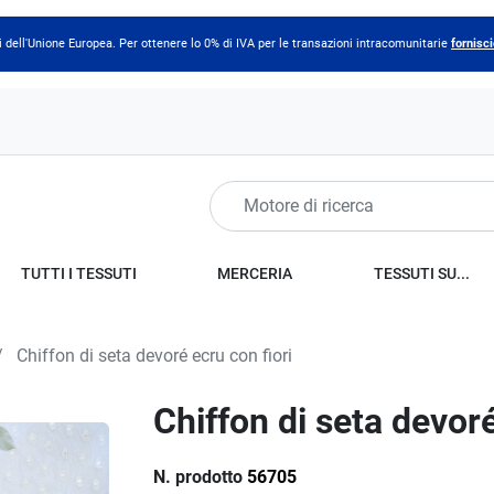
 dell'Unione Europea. Per ottenere lo 0% di IVA per le transazioni intracomunitarie
fornisci
TUTTI I TESSUTI
MERCERIA
TESSUTI SU...
Chiffon di seta devoré ecru con fiori
Chiffon di seta devoré
N. prodotto
56705