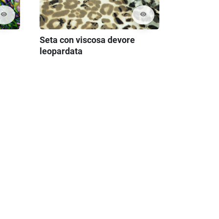
visibility
visibility
Seta con viscosa devore
leopardata