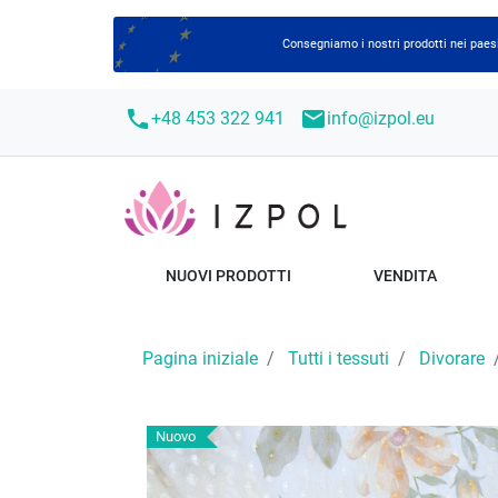
Consegniamo i nostri prodotti nei paesi
call
mail
+48 453 322 941
info@izpol.eu
NUOVI PRODOTTI
VENDITA
Pagina iniziale
Tutti i tessuti
Divorare
Nuovo