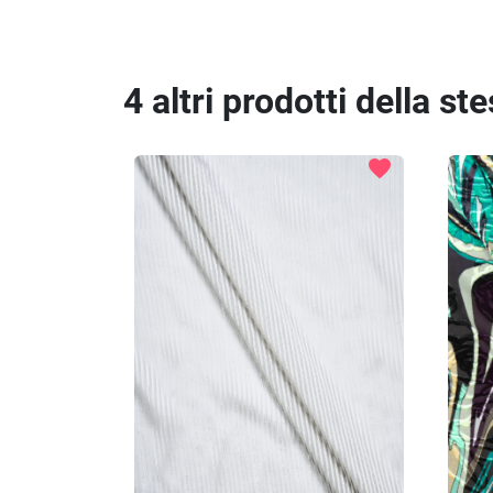
4 altri prodotti della st
favorite