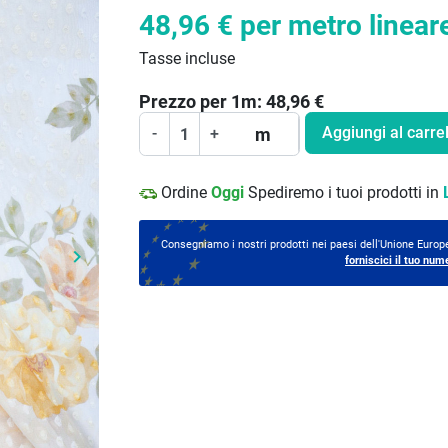
48,96 €
per metro linear
Tasse incluse
Prezzo per
1
m:
48,96
€
Aggiungi al carrel
m
-
+
Ordine
Oggi
Spediremo i tuoi prodotti in
Consegniamo i nostri prodotti nei paesi dell'Unione Europe
keyboard_arrow_right
forniscici il tuo num
Prossimo