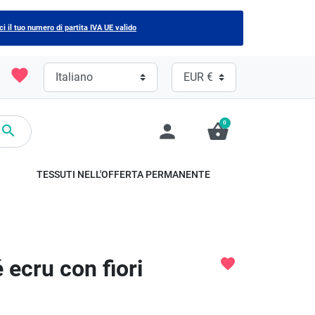
ci il tuo numero di partita IVA UE valido
favorite
0
person
shopping_basket

TESSUTI NELL'OFFERTA PERMANENTE
 ecru con fiori
favorite