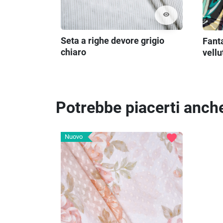
visibility
Seta a righe devore grigio
Fanta
chiaro
vellu
Potrebbe piacerti anch
favorite
Nuovo