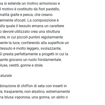
ema si estende un motivo armonioso e
l motivo è costituito da fiori pastello,
nalità gialle e pesca, che creano
germente sfocati. La composizione è
alla quale il tessuto emana un carattere
o devoré utilizzato crea una struttura
ente, in cui piccoli puntini regolarmente
mente la luce, conferendo alla superficie un
l tessuto è molto leggero, svolazzante,
Si presta perfettamente a progetti in cui la
elegante giocano un ruolo fondamentale.
use, vestiti, gonne e stole.
aturale
inazione di chiffon di seta con inserti in
ile, trasparente, non elastico, estremamente
 una blusa vaporosa, una gonna, un abito o