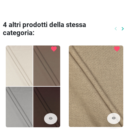
4 altri prodotti della stessa
keyboard_arrow_left
keyboard_arrow_right
categoria:
Preced
Pr
favorite
favorite
visibility
visibility