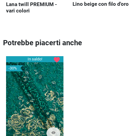
Lino beige con filo d'oro
Lana twill PREMIUM -
vari colori
Potrebbe piacerti anche
favorite
In saldo!
-30%
visibility