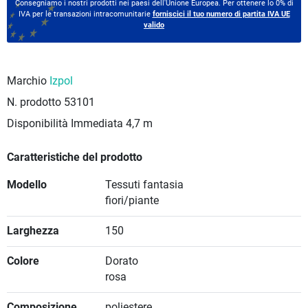
Consegniamo i nostri prodotti nei paesi dell'Unione Europea. Per ottenere lo 0% di
IVA per le transazioni intracomunitarie
forniscici il tuo numero di partita IVA UE
valido
Marchio
Izpol
N. prodotto
53101
Disponibilità Immediata
4,7 m
Caratteristiche del prodotto
Modello
Tessuti fantasia
fiori/piante
Larghezza
150
Colore
Dorato
rosa
Composizione
poliestere