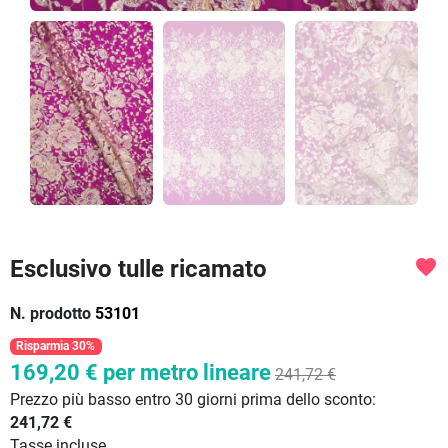
Esclusivo tulle ricamato
favorite
N. prodotto
53101
Risparmia 30%
169,20 €
per metro lineare
241,72 €
Prezzo più basso entro 30 giorni prima dello sconto:
241,72 €
Tasse incluse