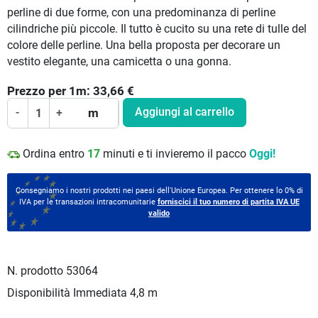
perline di due forme, con una predominanza di perline
cilindriche più piccole. Il tutto è cucito su una rete di tulle del
colore delle perline. Una bella proposta per decorare un
vestito elegante, una camicetta o una gonna.
Prezzo per
1
m:
33,66
€
Aggiungi al carrello
-
+
m
Ordina entro
17
minuti e ti invieremo il pacco
Oggi!
Consegniamo i nostri prodotti nei paesi dell'Unione Europea. Per ottenere lo 0% di
IVA per le transazioni intracomunitarie
forniscici il tuo numero di partita IVA UE
valido
N. prodotto
53064
Disponibilità Immediata
4,8 m