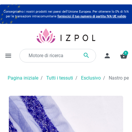
Consegniamo i nostri prodotti nei paesi dell'Unione Europea. Per ottenere lo 0% di IVA
per le transazioni intracomunitarie
forniscici il tuo numero di partita IVA UE valido
0

menu
person
shopping_basket
Pagina iniziale
Tutti i tessuti
Esclusivo
Nastro per p