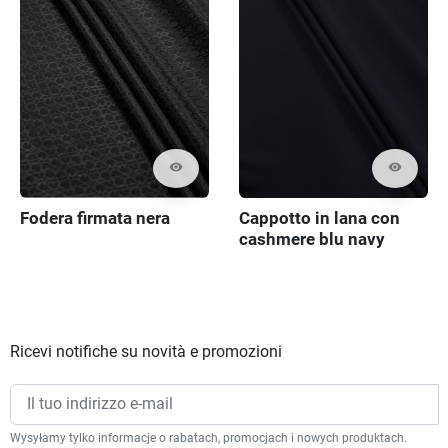
visibility
visibility
Fodera firmata nera
Cappotto in lana con
cashmere blu navy
scuro
Ricevi notifiche su novità e promozioni
Wysyłamy tylko informacje o rabatach, promocjach i nowych produktach.