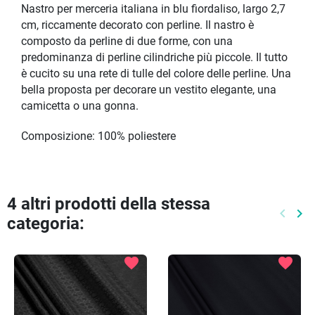
Nastro per merceria italiana in blu fiordaliso, largo 2,7
cm, riccamente decorato con perline. Il nastro è
composto da perline di due forme, con una
predominanza di perline cilindriche più piccole. Il tutto
è cucito su una rete di tulle del colore delle perline. Una
bella proposta per decorare un vestito elegante, una
camicetta o una gonna.
Composizione: 100% poliestere
4 altri prodotti della stessa
keyboard_arrow_left
keyboard_arrow_right
categoria:
Preced
Pr
favorite
favorite