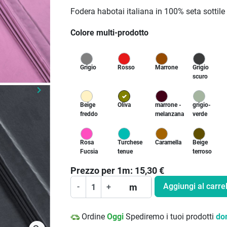
Fodera habotai italiana in 100% seta sottil
Colore multi-prodotto
Grigio
Rosso
Marrone
Grigio
scuro
keyboard_arrow_right
Prossimo
Beige
Oliva
marrone -
grigio-
freddo
melanzana
verde
Rosa
Turchese
Caramella
Beige
Fucsia
tenue
terroso
Prezzo per
1
m:
15,30
€
Aggiungi al carrel
m
-
+
Ordine
Oggi
Spediremo i tuoi prodotti
do