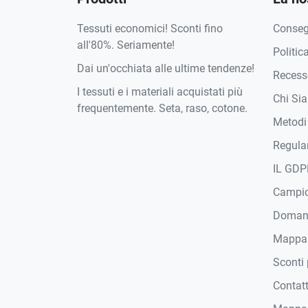
Tessuti economici! Sconti fino
Conse
all'80%. Seriamente!
Politic
Dai un'occhiata alle ultime tendenze!
Recesso
I tessuti e i materiali acquistati più
Chi Si
frequentemente. Seta, raso, cotone.
Metodi
Regula
IL GDP
Campi
Domand
Mappa
Sconti 
Contat