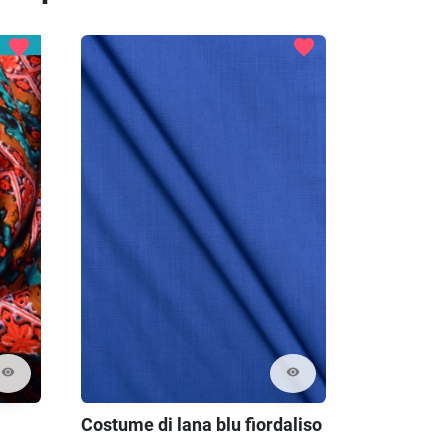
favorite
favorite
visibility
visibility
Costume di lana blu fiordaliso
Taffetà di