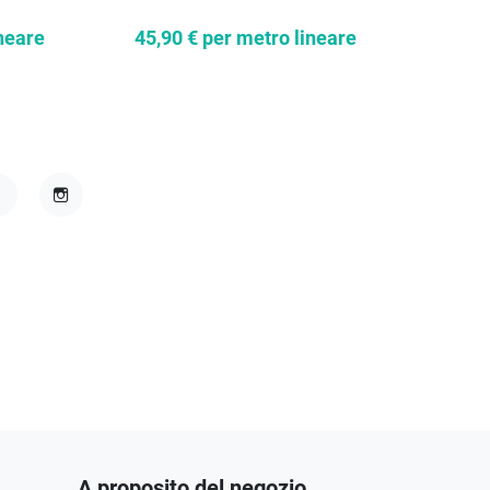
neare
45,90 €
per metro lineare
30,6
acebook
Instagram
A proposito del negozio