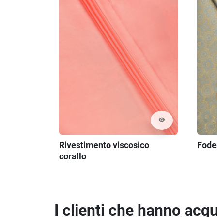
visibility
Rivestimento viscosico
Foder
corallo
I clienti che hanno ac