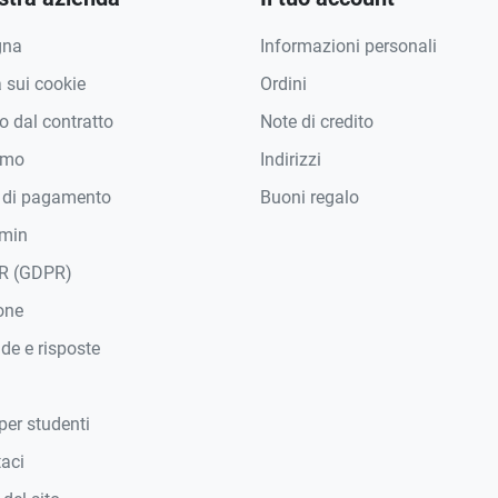
gna
Informazioni personali
a sui cookie
Ordini
 dal contratto
Note di credito
amo
Indirizzi
 di pagamento
Buoni regalo
min
R (GDPR)
one
e e risposte
per studenti
taci