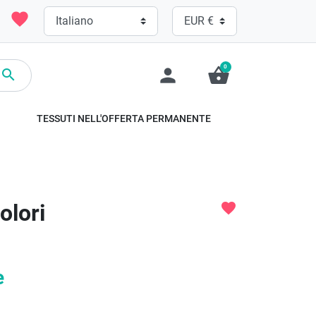
favorite
0
person
shopping_basket

TESSUTI NELL'OFFERTA PERMANENTE
olori
favorite
e