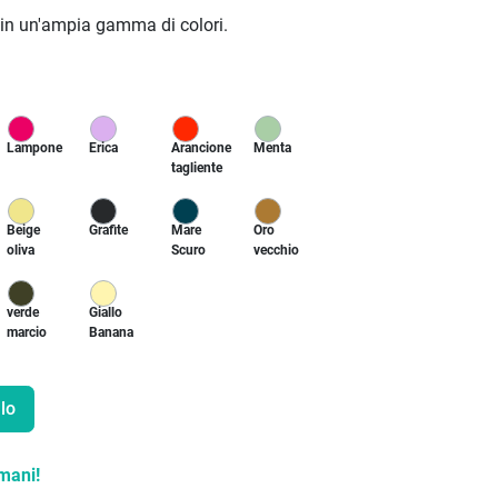
e in un'ampia gamma di colori.
Lampone
Erica
Arancione
Menta
tagliente
Beige
Grafite
Mare
Oro
oliva
Scuro
vecchio
verde
Giallo
marcio
Banana
lo
mani!