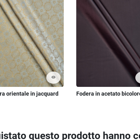
visibility
a orientale in jacquard
Fodera in acetato bicolor
quistato questo prodotto hanno 