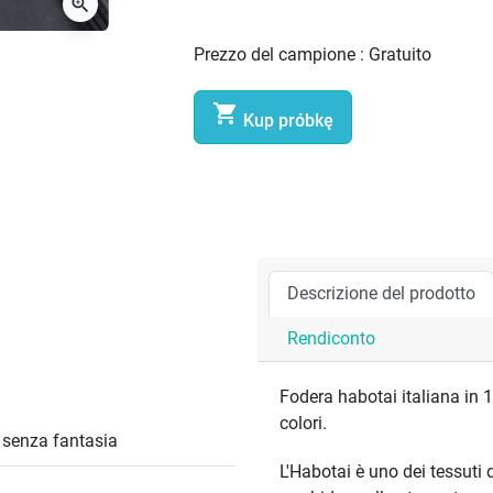
zoom_in
Prezzo del campione :
Gratuito

Kup próbkę
Descrizione del prodotto
Rendiconto
Fodera habotai italiana in 
colori.
/ senza fantasia
L'Habotai è uno dei tessuti 