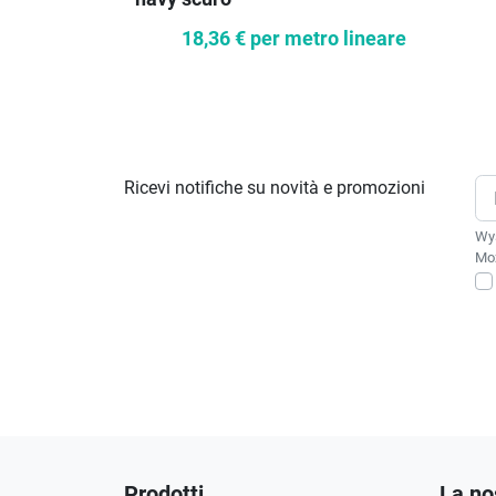
18,36 €
per metro lineare
Ricevi notifiche su novità e promozioni
Wys
Moż
Prodotti
La no