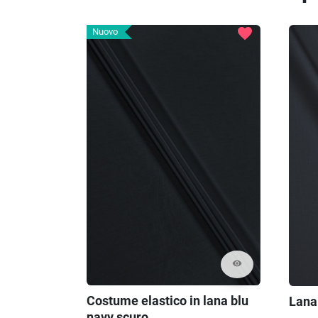
favorite
Nuovo
visibility
Costume elastico in lana blu
Lana
navy scuro