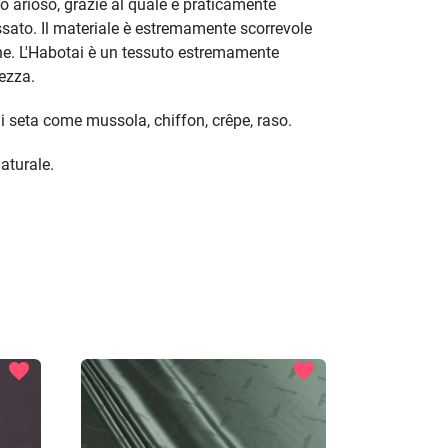
o arioso, grazie al quale è praticamente
sato. Il materiale è estremamente scorrevole
ne. L'Habotai è un tessuto estremamente
tezza.
di seta come mussola, chiffon, crêpe, raso.
aturale.
favorite
favorite