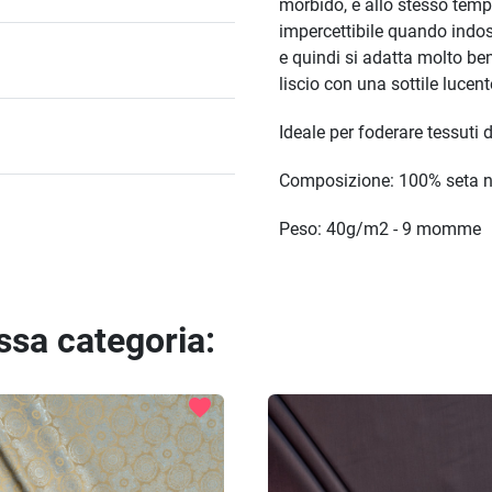
morbido, e allo stesso temp
impercettibile quando indos
e quindi si adatta molto be
liscio con una sottile lucen
Ideale per foderare tessuti 
Composizione: 100% seta n
Peso: 40g/m2 - 9 momme
essa categoria:
favorite