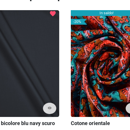
favorite
In saldo!
-20%
visibility
 bicolore blu navy scuro
Cotone orientale