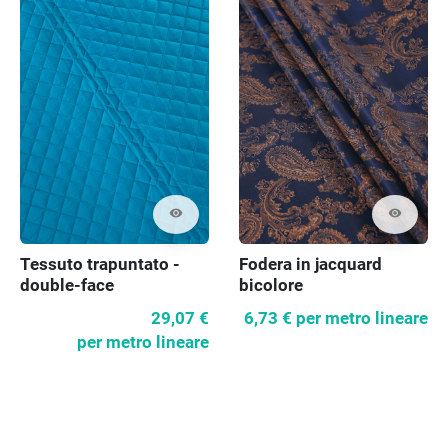
visibility
visibility
Tessuto trapuntato -
Fodera in jacquard
double-face
bicolore
29,07 €
6,73 €
per metro lineare
per metro lineare