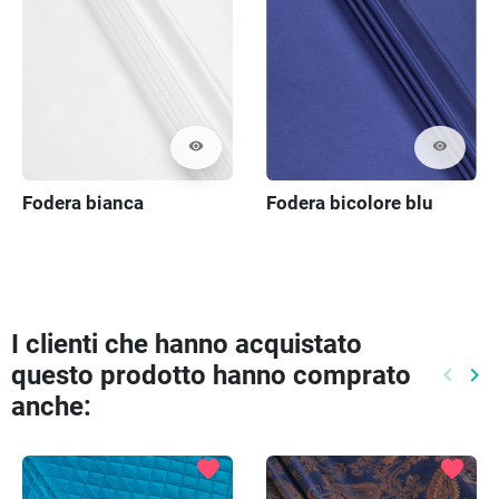
visibility
visibility
Fodera bianca
Fodera bicolore blu
I clienti che hanno acquistato
questo prodotto hanno comprato
keyboard_arrow_left
keyboard_arrow_right
Preced
Pr
anche:
favorite
favorite