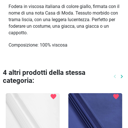
Fodera in viscosa italiana di colore giallo, firmata con il
nome di una nota Casa di Moda. Tessuto morbido con
trama liscia, con una leggera lucentezza. Perfetto per
foderare un costume, una giacca, una giacca o un
cappotto.
Composizione: 100% viscosa
4 altri prodotti della stessa
keyboard_arrow_left
keyboard_arrow_right
categoria:
Preced
Pr
favorite
favorite