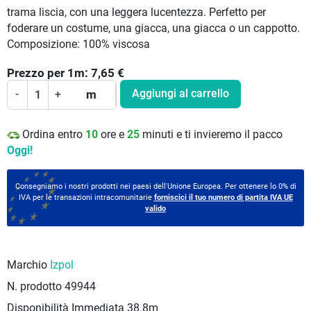
trama liscia, con una leggera lucentezza. Perfetto per
foderare un costume, una giacca, una giacca o un cappotto.
Composizione: 100% viscosa
Prezzo per
1
m:
7,65
€
Aggiungi al carrello
-
+
m
Ordina entro
10
ore e
25
minuti e ti invieremo il pacco
Oggi!
Consegniamo i nostri prodotti nei paesi dell'Unione Europea. Per ottenere lo 0% di
IVA per le transazioni intracomunitarie
forniscici il tuo numero di partita IVA UE
valido
Marchio
Izpol
N. prodotto
49944
Disponibilità Immediata
38.8m