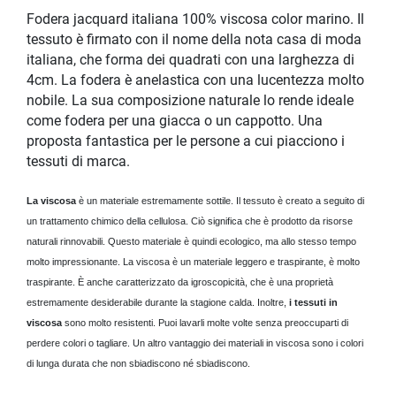
Fodera jacquard italiana 100% viscosa color marino. Il
tessuto è firmato con il nome della nota casa di moda
italiana, che forma dei quadrati con una larghezza di
4cm. La fodera è anelastica con una lucentezza molto
nobile. La sua composizione naturale lo rende ideale
come fodera per una giacca o un cappotto. Una
proposta fantastica per le persone a cui piacciono i
tessuti di marca.
La viscosa
è un materiale estremamente sottile. Il tessuto è creato a seguito di
un trattamento chimico della cellulosa. Ciò significa che è prodotto da risorse
naturali rinnovabili. Questo materiale è quindi ecologico, ma allo stesso tempo
molto impressionante.
La viscosa è un materiale leggero e traspirante, è molto
traspirante. È anche caratterizzato da igroscopicità, che è una proprietà
estremamente desiderabile durante la stagione calda. Inoltre,
i tessuti in
viscosa
sono molto resistenti. Puoi lavarli molte volte senza preoccuparti di
perdere colori o tagliare. Un altro vantaggio dei materiali in viscosa sono i colori
di lunga durata che non sbiadiscono né sbiadiscono.