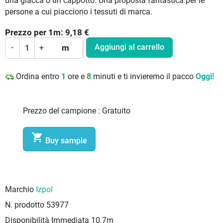
una giacca o un cappotto. Una proposta fantastica per le
persone a cui piacciono i tessuti di marca.
Prezzo per
1
m:
9,18
€
Aggiungi al carrello
-
+
m
Ordina entro
1
ore e
8
minuti e ti invieremo il pacco
Oggi!
Prezzo del campione :
Gratuito

Buy sample
Marchio
Izpol
N. prodotto
53977
Disponibilità Immediata
10.7m