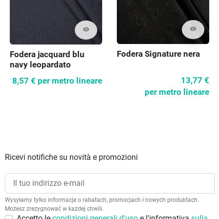
visibility
visibility
Fodera Signature nera
Fodera jacquard blu
navy leopardato
13,77 €
8,57 €
per metro lineare
per metro lineare
Ricevi notifiche su novità e promozioni
Wysyłamy tylko informacje o rabatach, promocjach i nowych produktach.
Możesz zrezygnować w każdej chwili.
Accetto le
condizioni generali d'uso
e l'informativa
sulla