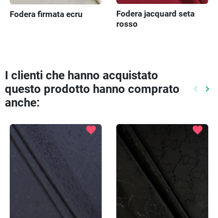
Fodera jacquard seta
Fodera firmata ecru
rosso
I clienti che hanno acquistato
questo prodotto hanno comprato
keyboard_arrow_left
keyboard_arrow_right
Preced
Pr
anche:
favorite
favorite