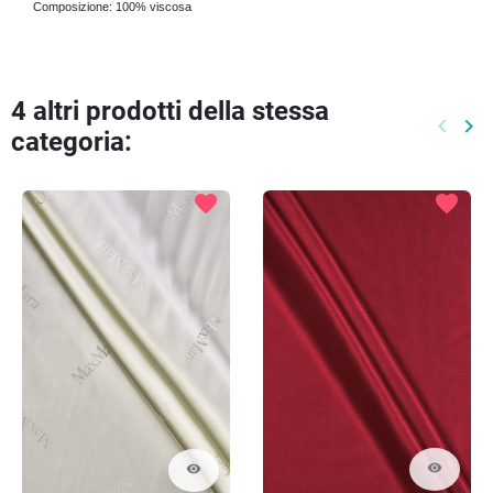
Composizione: 100% viscosa
4 altri prodotti della stessa
keyboard_arrow_left
keyboard_arrow_right
categoria:
Preced
Pr
favorite
favorite
visibility
visibility