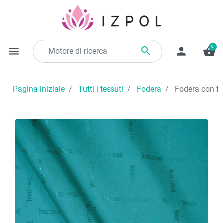
0

menu
person
shopping_basket
Pagina iniziale
Tutti i tessuti
Fodera
Fodera con fi