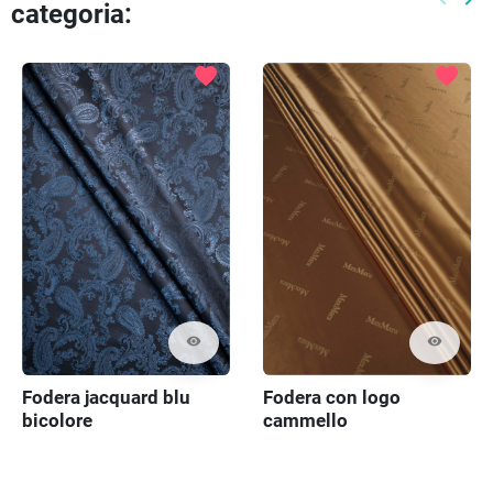
categoria:
Preced
Pr
favorite
favorite
visibility
visibility
Fodera jacquard blu
Fodera con logo
bicolore
cammello