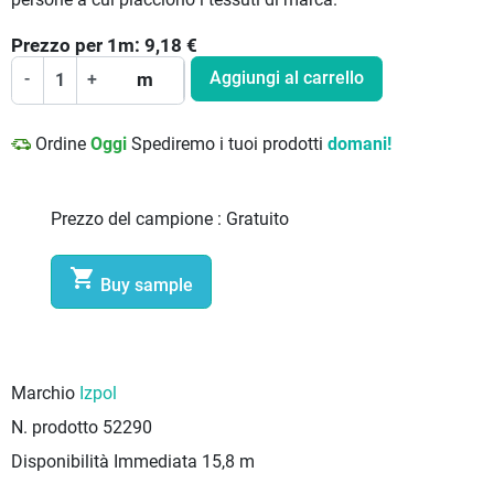
persone a cui piacciono i tessuti di marca.
Prezzo per
1
m:
9,18
€
Aggiungi al carrello
-
+
m
Ordine
Oggi
Spediremo i tuoi prodotti
domani!
Prezzo del campione :
Gratuito

Buy sample
Marchio
Izpol
N. prodotto
52290
Disponibilità Immediata
15,8 m