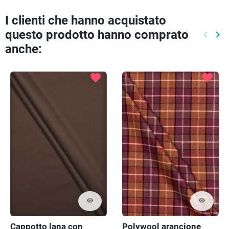
I clienti che hanno acquistato
questo prodotto hanno comprato
keyboard_arrow_left
keyboard_arrow_right
Preced
Pr
anche:
favorite
favorite
visibility
visibility
Cappotto lana con
Polywool arancione