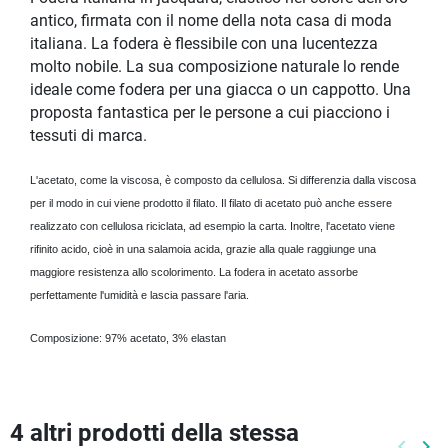
antico, firmata con il nome della nota casa di moda
italiana. La fodera è flessibile con una lucentezza
molto nobile. La sua composizione naturale lo rende
ideale come fodera per una giacca o un cappotto. Una
proposta fantastica per le persone a cui piacciono i
tessuti di marca.
L'acetato, come la viscosa, è composto da cellulosa. Si differenzia dalla viscosa
per il modo in cui viene prodotto il filato. Il filato di acetato può anche essere
realizzato con cellulosa riciclata, ad esempio la carta. Inoltre, l'acetato viene
rifinito acido, cioè in una salamoia acida, grazie alla quale raggiunge una
maggiore resistenza allo scolorimento. La fodera in acetato assorbe
perfettamente l'umidità e lascia passare l'aria.
Composizione: 97% acetato, 3% elastan
4 altri prodotti della stessa
keyboard_arrow_left
keyboard_arrow_right