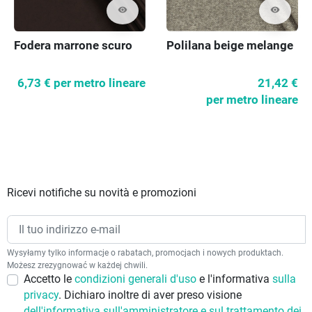
visibility
visibility
Fodera marrone scuro
Polilana beige melange
6,73 €
per metro lineare
21,42 €
per metro lineare
Ricevi notifiche su novità e promozioni
Wysyłamy tylko informacje o rabatach, promocjach i nowych produktach.
Możesz zrezygnować w każdej chwili.
Accetto le
condizioni generali d'uso
e l'informativa
sulla
privacy
. Dichiaro inoltre di aver preso visione
dell'informativa sull'amministratore e sul trattamento dei