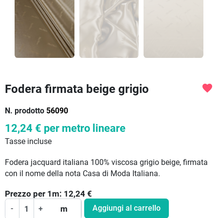
Fodera firmata beige grigio
favorite
N. prodotto
56090
12,24 €
per metro lineare
Tasse incluse
Fodera jacquard italiana 100% viscosa grigio beige, firmata
con il nome della nota Casa di Moda Italiana.
Prezzo per
1
m:
12,24
€
Aggiungi al carrello
-
+
m