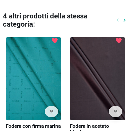
4 altri prodotti della stessa
keyboard_arrow_left
keyboard_arrow_right
categoria:
Preced
Pr
favorite
favorite
visibility
visibility
Fodera con firma marina
Fodera in acetato