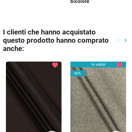
bicolore
I clienti che hanno acquistato
questo prodotto hanno comprato
keyboard_arrow_left
keyboard_arrow_right
Preced
Pr
anche:
favorite
favorite
In saldo!
-30%