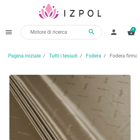
0

menu
person
shopping_basket
Pagina iniziale
Tutti i tessuti
Fodera
Fodera firmata