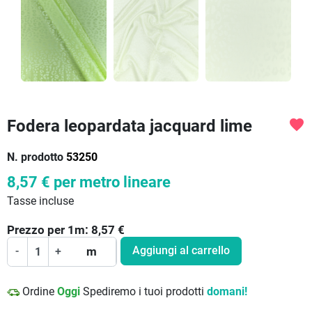
Fodera leopardata jacquard lime
favorite
N. prodotto
53250
8,57 €
per metro lineare
Tasse incluse
Prezzo per
1
m:
8,57
€
Aggiungi al carrello
-
+
m
Ordine
Oggi
Spediremo i tuoi prodotti
domani!