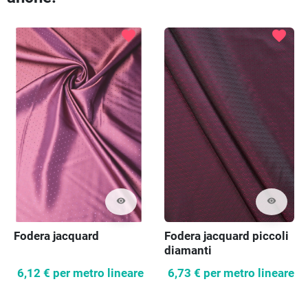
favorite
favorite
visibility
visibility
Fodera jacquard
Fodera jacquard piccoli
diamanti
6,12 €
per metro lineare
6,73 €
per metro lineare