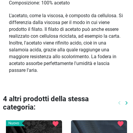
Composizione: 100% acetato
L'acetato, come la viscosa, è composto da cellulosa. Si
differenzia dalla viscosa per il modo in cui viene
prodotto il filato. Il filato di acetato può anche essere
realizzato con cellulosa riciclata, ad esempio la carta.
Inoltre, l'acetato viene rifinito acido, cioè in una
salamoia acida, grazie alla quale raggiunge una
maggiore resistenza allo scolorimento. La fodera in
acetato assorbe perfettamente l'umidità e lascia
passare l'aria.
4 altri prodotti della stessa
keyboard_arrow_left
keyboard_arrow_right
categoria:
Preced
Pr
favorite
favorite
Nuovo