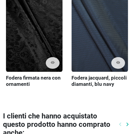
visibility
visibility
Fodera firmata nera con
Fodera jacquard, piccoli
ornamenti
diamanti, blu navy
I clienti che hanno acquistato
questo prodotto hanno comprato
keyboard_arrow_left
keyboard_arrow_right
Preced
Pr
anche: