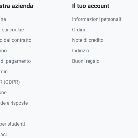
stra azienda
Il tuo account
gna
Informazioni personali
a sui cookie
Ordini
 dal contratto
Note di credito
amo
Indirizzi
 di pagamento
Buoni regalo
min
R (GDPR)
one
e e risposte
per studenti
taci