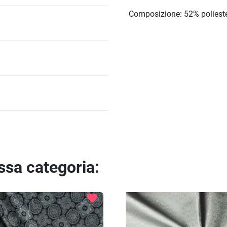
Composizione: 52% poliest
essa categoria:
favorite