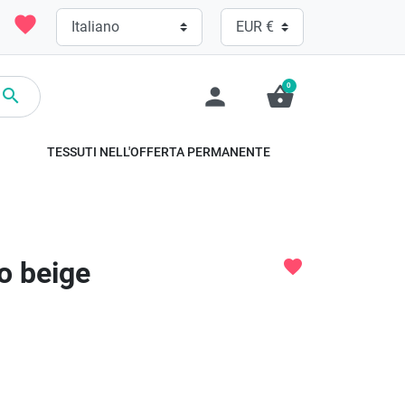
favorite
0
person
shopping_basket

TESSUTI NELL'OFFERTA PERMANENTE
io beige
favorite