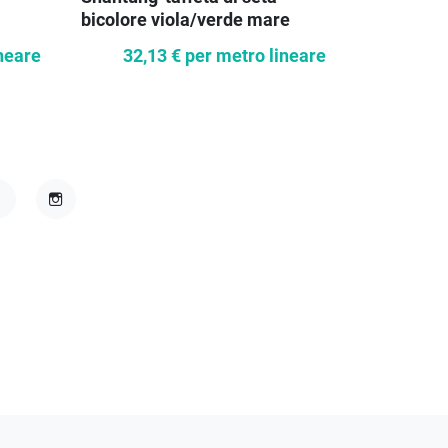
bicolore viola/verde mare
bicolore -
SCONTO
neare
32,13 €
per metro lineare
4,5
acebook
Instagram