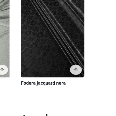
visibility
visibility
Fodera jacquard nera