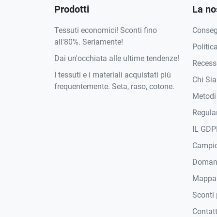
Prodotti
La no
Tessuti economici! Sconti fino
Conse
all'80%. Seriamente!
Politic
Dai un'occhiata alle ultime tendenze!
Recesso
I tessuti e i materiali acquistati più
Chi Si
frequentemente. Seta, raso, cotone.
Metodi
Regula
IL GDP
Campi
Domand
Mappa
Sconti 
Contat