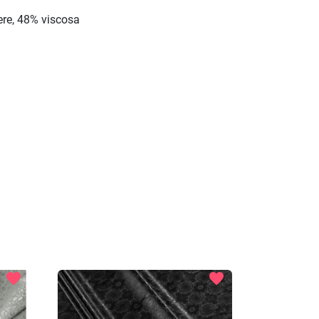
ere, 48% viscosa
favorite
favorite