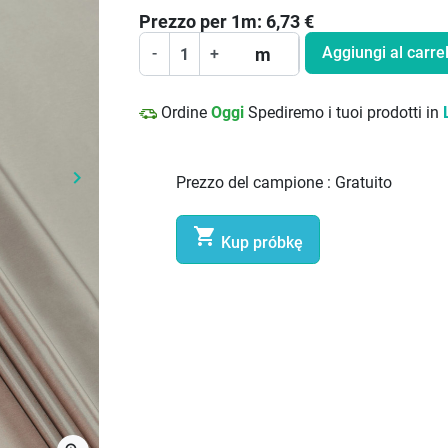
Prezzo per
1
m:
6,73
€
Aggiungi al carrel
m
-
+
Ordine
Oggi
Spediremo i tuoi prodotti in
keyboard_arrow_right
Prezzo del campione :
Gratuito
Prossimo

Kup próbkę