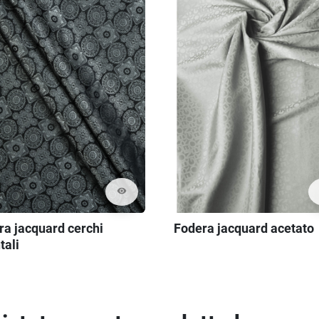
visibility
ra jacquard cerchi
Fodera jacquard acetato
tali