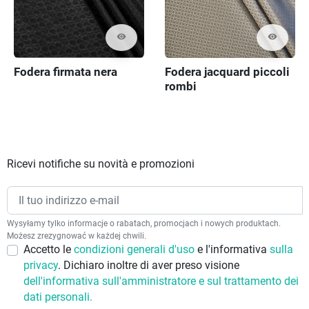
visibility
visibility
Fodera firmata nera
Fodera jacquard piccoli
rombi
Ricevi notifiche su novità e promozioni
Wysyłamy tylko informacje o rabatach, promocjach i nowych produktach.
Możesz zrezygnować w każdej chwili.
Accetto le
condizioni generali d'uso
e l'informativa
sulla
privacy
. Dichiaro inoltre di aver preso visione
dell'informativa sull'amministratore e sul trattamento dei
dati personali.