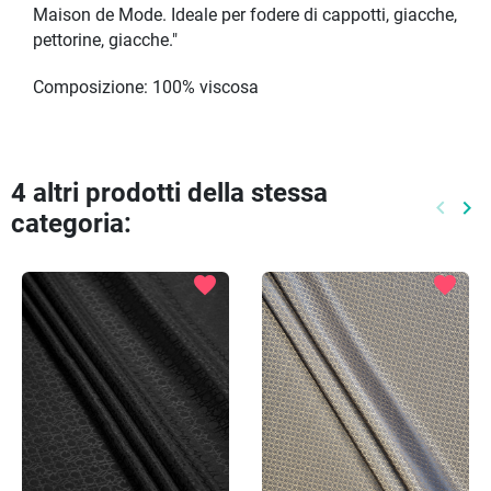
Maison de Mode. Ideale per fodere di cappotti, giacche,
pettorine, giacche."
Composizione: 100% viscosa
4 altri prodotti della stessa
keyboard_arrow_left
keyboard_arrow_right
categoria:
Preced
Pr
favorite
favorite