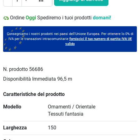
Ordine
Oggi
Spediremo i tuoi prodotti
domani!
Consegniamo i nostri prodotti nei paesi dell'Unione Europea. Per ottenere lo 0% di
IVA per le transazioni intracomunitarie
forniscici il tuo numero di partita IVA UE
valido
N. prodotto
56686
Disponibilità Immediata
96,5 m
Caratteristiche del prodotto
Modello
Ornamenti / Orientale
Tessuti fantasia
Larghezza
150