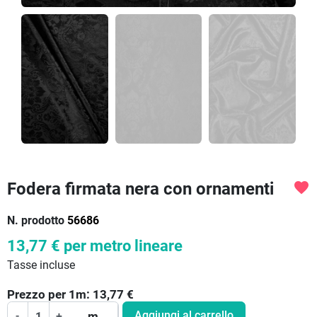
Fodera firmata nera con ornamenti
favorite
N. prodotto
56686
13,77 €
per metro lineare
Tasse incluse
Prezzo per
1
m:
13,77
€
Aggiungi al carrello
-
+
m