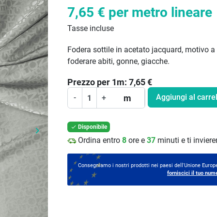
7,65 €
per metro lineare
Tasse incluse
Fodera sottile in acetato jacquard, motivo a
foderare abiti, gonne, giacche.
Prezzo per
1
m:
7,65
€
Aggiungi al carrel
m
-
+
Disponibile

keyboard_arrow_right
Prossimo
Ordina entro
8
ore e
37
minuti e ti invie
Consegniamo i nostri prodotti nei paesi dell'Unione Europe
forniscici il tuo num