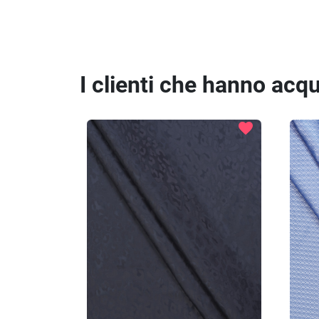
I clienti che hanno ac
favorite