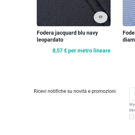
visibility
Fodera jacquard blu navy
Fode
leopardato
diam
8,57 €
per metro lineare
Ricevi notifiche su novità e promozioni
Wys
Moż