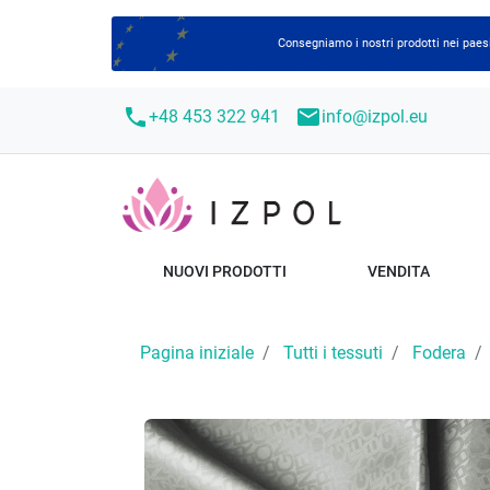
Consegniamo i nostri prodotti nei paesi
call
mail
+48 453 322 941
info@izpol.eu
NUOVI PRODOTTI
VENDITA
Pagina iniziale
Tutti i tessuti
Fodera