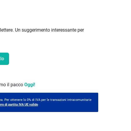
 lettere. Un suggerimento interessante per
lo
remo il pacco
Oggi!
a. Per ottenere lo 0% di IVA per le transazioni intracomunitarie
ero di partita IVA UE valido