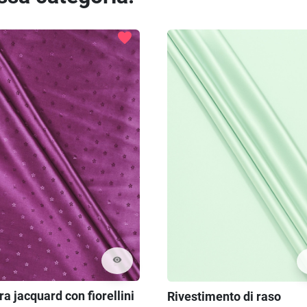
favorite
visibility
a jacquard con fiorellini
Rivestimento di raso