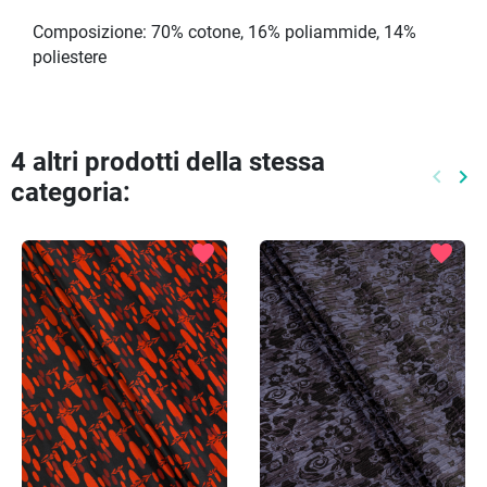
Composizione: 70% cotone, 16% poliammide, 14%
poliestere
4 altri prodotti della stessa
keyboard_arrow_left
keyboard_arrow_right
categoria:
Preced
Pr
favorite
favorite