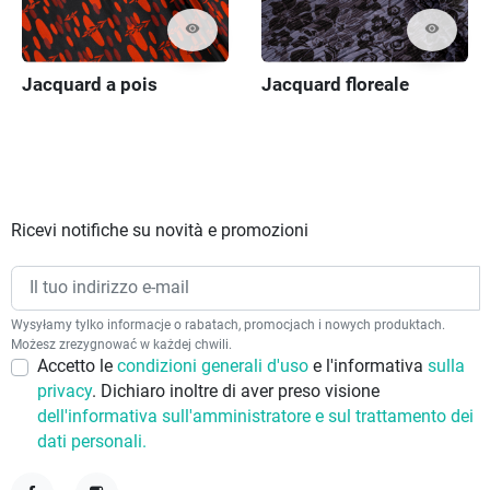
visibility
visibility
Jacquard a pois
Jacquard floreale
Ricevi notifiche su novità e promozioni
Wysyłamy tylko informacje o rabatach, promocjach i nowych produktach.
Możesz zrezygnować w każdej chwili.
Accetto le
condizioni generali d'uso
e l'informativa
sulla
privacy
. Dichiaro inoltre di aver preso visione
dell'informativa sull'amministratore e sul trattamento dei
dati personali.