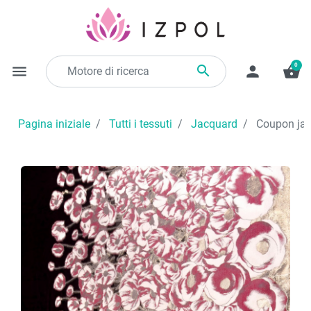
0

menu
person
shopping_basket
Pagina iniziale
Tutti i tessuti
Jacquard
Coupon jac