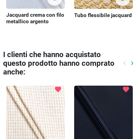
Jacquard crema con filo
Tubo flessibile jacquard
metallico argento
I clienti che hanno acquistato
questo prodotto hanno comprato
keyboard_arrow_left
keyboard_arrow_right
Preced
Pr
anche:
favorite
favorite