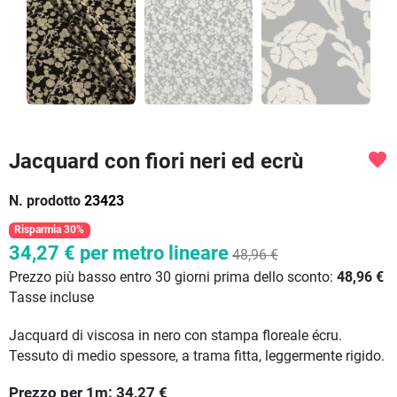
Jacquard con fiori neri ed ecrù
favorite
N. prodotto
23423
Risparmia 30%
34,27 €
per metro lineare
48,96 €
Prezzo più basso entro 30 giorni prima dello sconto:
48,96 €
Tasse incluse
Jacquard di viscosa in nero con stampa floreale écru.
Tessuto di medio spessore, a trama fitta, leggermente rigido.
Prezzo per
1
m:
34,27
€