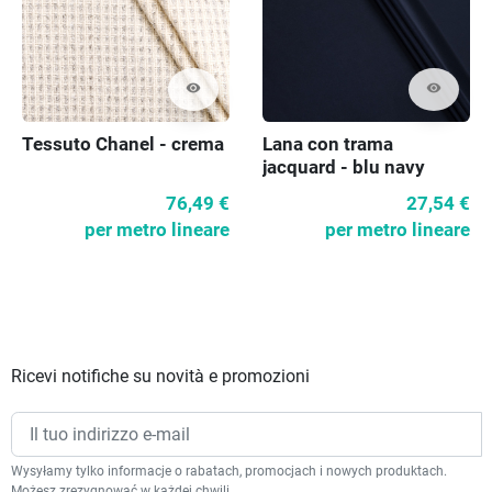
visibility
visibility
Tessuto Chanel - crema
Lana con trama
jacquard - blu navy
76,49 €
27,54 €
per metro lineare
per metro lineare
Ricevi notifiche su novità e promozioni
Wysyłamy tylko informacje o rabatach, promocjach i nowych produktach.
Możesz zrezygnować w każdej chwili.