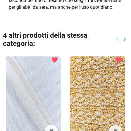
seconda del tipo di tessuto che scegli, funzionerà bene
per gli abiti da sera, ma anche per l'uso quotidiano.
4 altri prodotti della stessa
keyboard_arrow_left
keyboard_arrow_right
categoria:
Preced
Pr
favorite
favorite
visibility
visibility