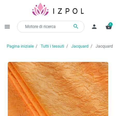
0

menu
person
shopping_basket
Pagina iniziale
Tutti i tessuti
Jacquard
Jacquard ar