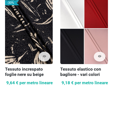
-30%
visibility
visibility
Tessuto increspato
Tessuto elastico con
foglie nere su beige
bagliore - vari colori
9,64 €
per metro lineare
9,18 €
per metro lineare