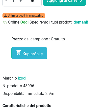
Aggiungi al carrello
-
+
m
Ultimi articoli in magazzino

Ordine
Oggi
Spediremo i tuoi prodotti
domani!
Prezzo del campione :
Gratuito

Kup próbkę
Marchio
Izpol
N. prodotto
48996
Disponibilità Immediata
2.9m
Caratteristiche del prodotto