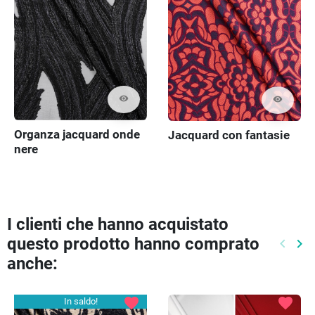
visibility
visibility
Organza jacquard onde
Jacquard con fantasie
nere
I clienti che hanno acquistato
questo prodotto hanno comprato
keyboard_arrow_left
keyboard_arrow_right
Preced
Pr
anche:
favorite
favorite
In saldo!