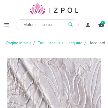
0

menu
person
shopping_basket
Pagina iniziale
Tutti i tessuti
Jacquard
Jacquard co