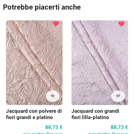
Potrebbe piacerti anche
favorite
favorite
visibility
visibility
Jacquard con polvere di
Jacquard con grandi
fiori grandi e platino
fiori lilla-platino
88,73 €
88,73 €