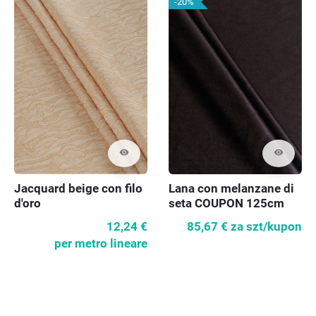
-20%
visibility
visibility
Jacquard beige con filo
Lana con melanzane di
d'oro
seta COUPON 125cm
12,24 €
85,67 €
za szt/kupon
per metro lineare