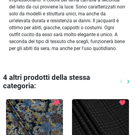
impressionanti. Il colore del tema cambia a seconda
del lato da cui proviene la luce. Sono caratterizzati non
solo da modelli e struttura unici, ma anche da
un'elevata durata e resistenza ai danni. Il jacquard è
ottimo per abiti, giacche, cappotti o costumi. Ogni
outfit cucito da esso sarà molto elegante e unico. A
seconda del tipo di tessuto che scegli, funzionerà bene
per gli abiti da sera, ma anche per l'uso quotidiano.
4 altri prodotti della stessa
keyboard_arrow_left
keyboard_arrow_right
categoria:
Preced
Pr
favorite
favorite