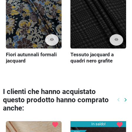
visibility
visibility
Fiori autunnali formali
Tessuto jacquard a
jacquard
quadri nero grafite
I clienti che hanno acquistato
questo prodotto hanno comprato
keyboard_arrow_left
keyboard_arrow_right
Preced
Pr
anche:
favorite
favorite
In saldo!