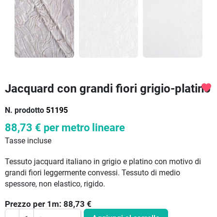
Jacquard con grandi fiori grigio-platino
favorite
N. prodotto
51195
88,73 €
per metro lineare
Tasse incluse
Tessuto jacquard italiano in grigio e platino con motivo di
grandi fiori leggermente convessi. Tessuto di medio
spessore, non elastico, rigido.
Prezzo per
1
m:
88,73
€