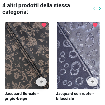
4 altri prodotti della stessa
keyboard_arrow_left
keyboard_arrow_right
categoria:
Preced
Pr
favorite
favorite
visibility
visibility
Jacquard floreale -
Jacquard con ruote -
grigio-beige
bifacciale