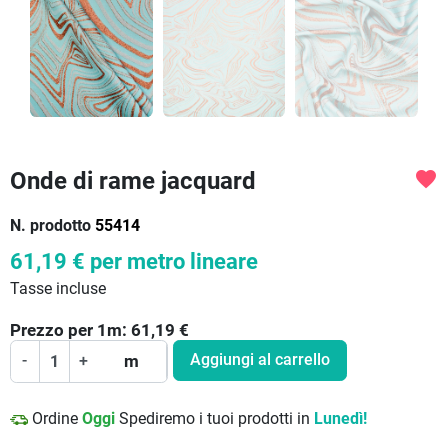
Onde di rame jacquard
favorite
N. prodotto
55414
61,19 €
per metro lineare
Tasse incluse
Prezzo per
1
m:
61,19
€
Aggiungi al carrello
-
+
m
Ordine
Oggi
Spediremo i tuoi prodotti in
Lunedì!