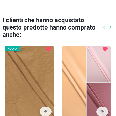
I clienti che hanno acquistato
questo prodotto hanno comprato
keyboard_arrow_left
keyboard_arrow_right
Preced
Pr
anche:
favorite
favorite
Nuovo
visibility
visibility