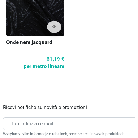
visibility
Onde nere jacquard
61,19 €
per metro lineare
Ricevi notifiche su novità e promozioni
Wysyłamy tylko informacje o rabatach, promocjach i nowych produktach.