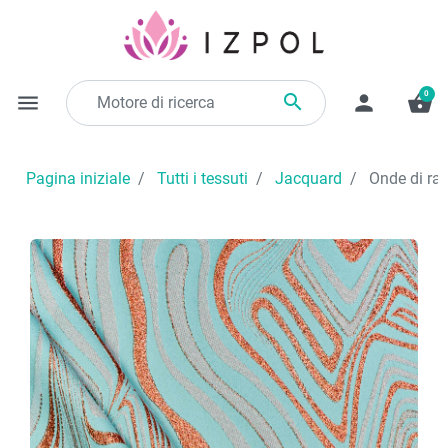
0

menu
person
shopping_basket
Pagina iniziale
Tutti i tessuti
Jacquard
Onde di ra