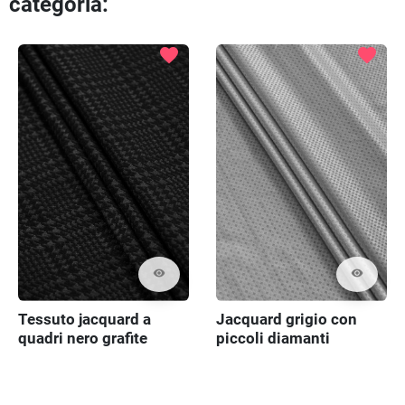
categoria:
Preced
Pr
favorite
favorite
visibility
visibility
Tessuto jacquard a
Jacquard grigio con
quadri nero grafite
piccoli diamanti