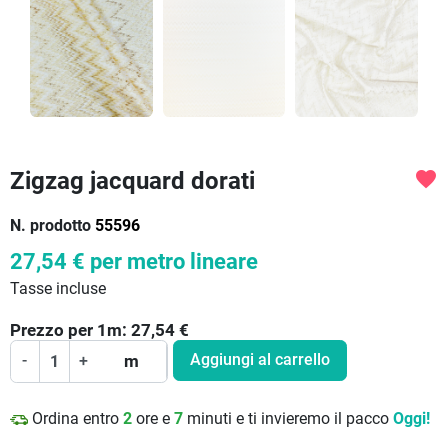
Zigzag jacquard dorati
favorite
N. prodotto
55596
27,54 €
per metro lineare
Tasse incluse
Prezzo per
1
m:
27,54
€
Aggiungi al carrello
-
+
m
Ordina entro
2
ore e
7
minuti e ti invieremo il pacco
Oggi!