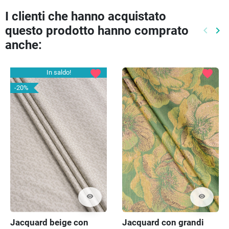
I clienti che hanno acquistato
questo prodotto hanno comprato
keyboard_arrow_left
keyboard_arrow_right
Preced
Pr
anche:
favorite
favorite
In saldo!
-20%
visibility
visibility
Jacquard beige con
Jacquard con grandi