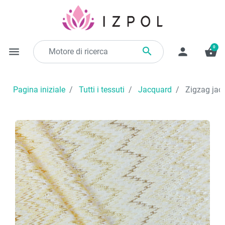
0

menu
person
shopping_basket
Pagina iniziale
Tutti i tessuti
Jacquard
Zigzag jacq