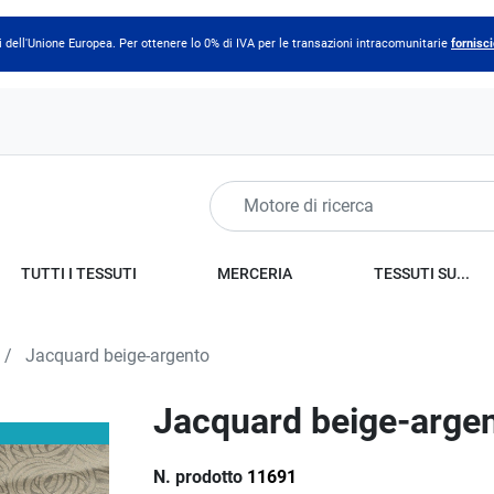
 dell'Unione Europea. Per ottenere lo 0% di IVA per le transazioni intracomunitarie
fornisci
TUTTI I TESSUTI
MERCERIA
TESSUTI SU...
Jacquard beige-argento
Jacquard beige-arge
N. prodotto
11691