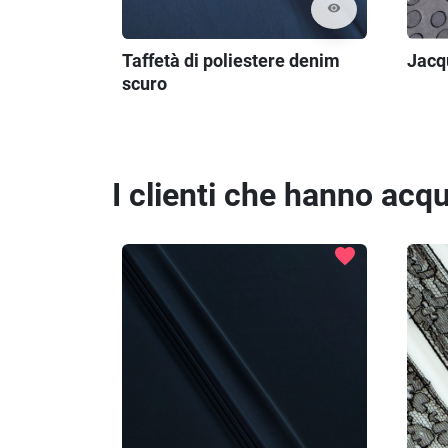
visibility
Taffetà di poliestere denim
Jacq
scuro
I clienti che hanno ac
favorite