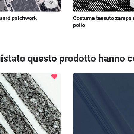
visibility
uard patchwork
Costume tessuto zampa 
pollo
quistato questo prodotto hanno 
favorite