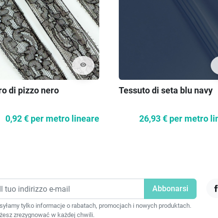
visibility
o di pizzo nero
Tessuto di seta blu navy
0,92 €
per metro lineare
26,93 €
per metro li
F
yłamy tylko informacje o rabatach, promocjach i nowych produktach.
esz zrezygnować w każdej chwili.