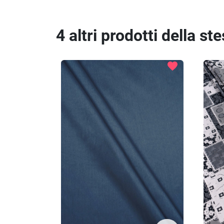
4 altri prodotti della st
favorite