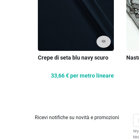
visibility
Crepe di seta blu navy scuro
Nastr
33,66 €
per metro lineare
Ricevi notifiche su novità e promozioni
Wys
Moż