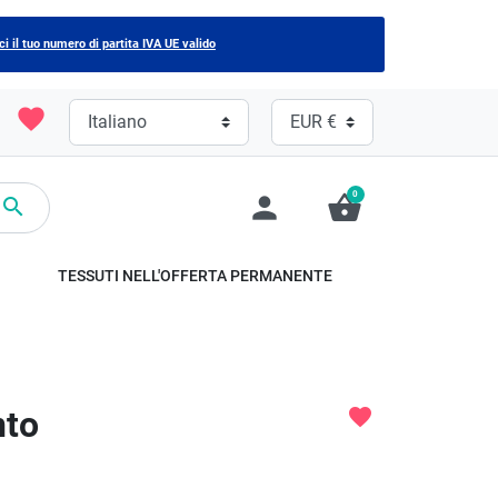
ci il tuo numero di partita IVA UE valido
favorite
0
person
shopping_basket

TESSUTI NELL'OFFERTA PERMANENTE
nto
favorite