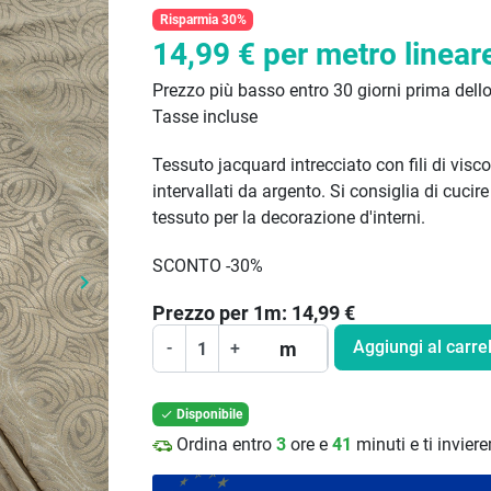
Risparmia 30%
14,99 €
per metro linear
Prezzo più basso entro 30 giorni prima dell
Tasse incluse
Tessuto jacquard intrecciato con fili di visco
intervallati da argento. Si consiglia di cucire
tessuto per la decorazione d'interni.
SCONTO -30%
keyboard_arrow_right
Prossimo
Prezzo per
1
m:
14,99
€
Aggiungi al carrel
m
-
+
Disponibile

Ordina entro
3
ore e
41
minuti e ti invie