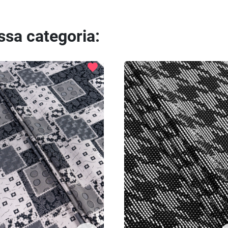
essa categoria:
favorite