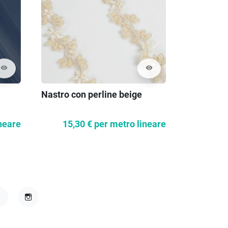
visibility
visibility
Nastro con perline beige
Nastro ner
neare
15,30 €
per metro lineare
2,4
acebook
Instagram