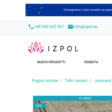
Consegniamo i nostri prodotti nei paesi
call
mail
+48 453 322 941
info@izpol.eu
NUOVI PRODOTTI
VENDITA
Pagina iniziale
Tutti i tessuti
Jacquard
In saldo!
-30%