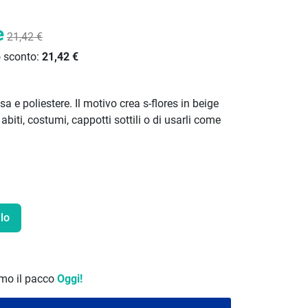
e
21,42 €
o sconto:
21,42 €
sa e poliestere. Il motivo crea s-flores in beige
 abiti, costumi, cappotti sottili o di usarli come
lo
remo il pacco
Oggi!