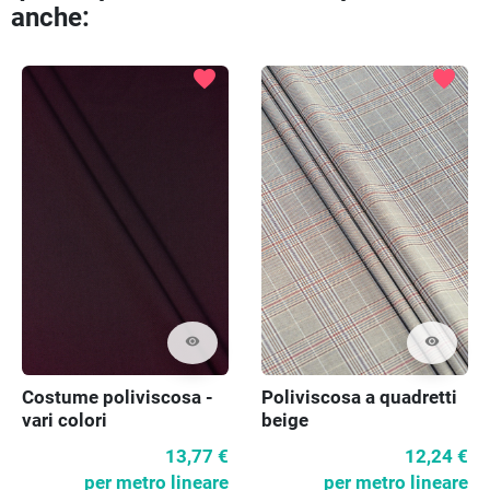
anche:
favorite
favorite
visibility
visibility
Costume poliviscosa -
Poliviscosa a quadretti
vari colori
beige
13,77 €
12,24 €
per metro lineare
per metro lineare