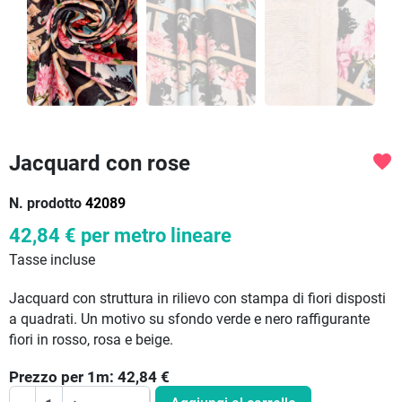
Jacquard con rose
favorite
N. prodotto
42089
42,84 €
per metro lineare
Tasse incluse
Jacquard con struttura in rilievo con stampa di fiori disposti
a quadrati. Un motivo su sfondo verde e nero raffigurante
fiori in rosso, rosa e beige.
Prezzo per
1
m:
42,84
€