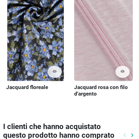
visibility
visibility
Jacquard floreale
Jacquard rosa con filo
d'argento
I clienti che hanno acquistato
questo prodotto hanno comprato
keyboard_arrow_left
keyboard_arrow_right
Preced
Pr