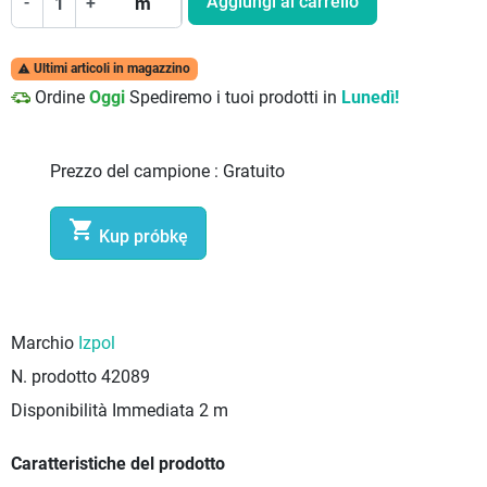
Aggiungi al carrello
-
+
m
Ultimi articoli in magazzino

Ordine
Oggi
Spediremo i tuoi prodotti in
Lunedì!
Prezzo del campione :
Gratuito

Kup próbkę
Marchio
Izpol
N. prodotto
42089
Disponibilità Immediata
2 m
Caratteristiche del prodotto