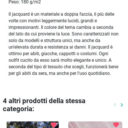
Peso: 180 g/m2
Il jacquard è un materiale a doppia faccia, il più delle
volte con motivi leggermente lucidi, grandi e
impressionanti. Il colore del tema cambia a seconda
del lato da cui proviene la luce. Sono caratterizzati non
solo da modelli e struttura unici, ma anche da
un'elevata durata e resistenza ai danni. Il jacquard è
ottimo per abiti, giacche, cappotti o costumi. Ogni
outfit cucito da esso sarà molto elegante e unico. A
seconda del tipo di tessuto che scegli, funzionerà bene
per gli abiti da sera, ma anche per l'uso quotidiano.
4 altri prodotti della stessa
keyboard_arrow_left
keyboard_arrow_right
categoria:
Preced
Pr
favorite
favorite