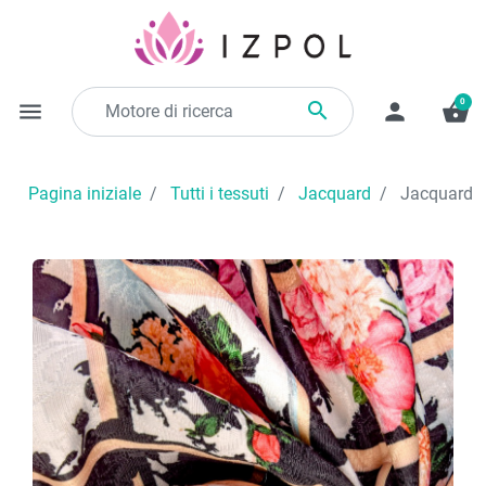
0

menu
person
shopping_basket
Pagina iniziale
Tutti i tessuti
Jacquard
Jacquard c