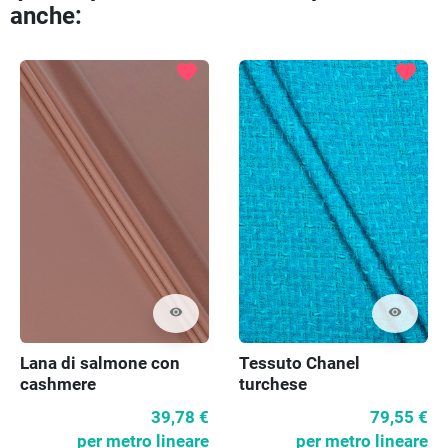
anche:
favorite
favorite
visibility
visibility
Lana di salmone con
Tessuto Chanel
cashmere
turchese
39,78 €
79,55 €
per metro lineare
per metro lineare