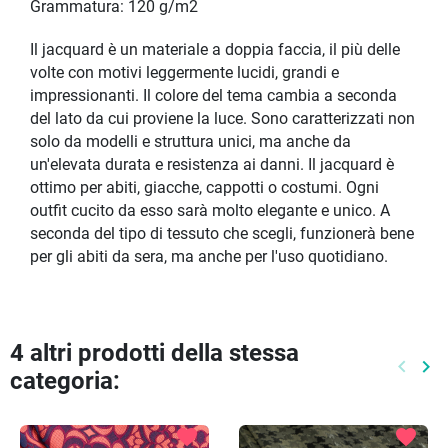
Grammatura: 120 g/m2
Il jacquard è un materiale a doppia faccia, il più delle
volte con motivi leggermente lucidi, grandi e
impressionanti. Il colore del tema cambia a seconda
del lato da cui proviene la luce. Sono caratterizzati non
solo da modelli e struttura unici, ma anche da
un'elevata durata e resistenza ai danni. Il jacquard è
ottimo per abiti, giacche, cappotti o costumi. Ogni
outfit cucito da esso sarà molto elegante e unico. A
seconda del tipo di tessuto che scegli, funzionerà bene
per gli abiti da sera, ma anche per l'uso quotidiano.
4 altri prodotti della stessa
keyboard_arrow_left
keyboard_arrow_right
categoria:
Preced
Pr
favorite
favorite