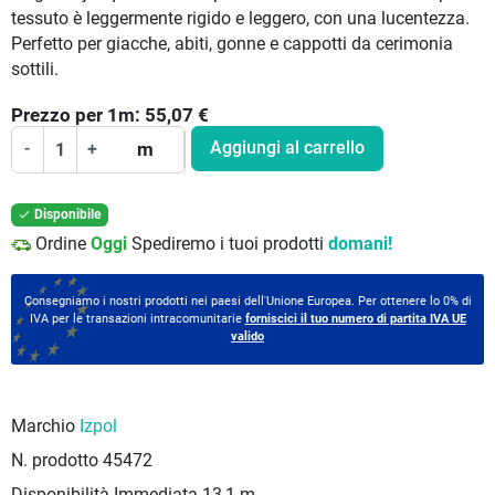
tessuto è leggermente rigido e leggero, con una lucentezza.
Perfetto per giacche, abiti, gonne e cappotti da cerimonia
sottili.
Prezzo per
1
m:
55,07
€
Aggiungi al carrello
-
+
m
Disponibile

Ordine
Oggi
Spediremo i tuoi prodotti
domani!
Consegniamo i nostri prodotti nei paesi dell'Unione Europea. Per ottenere lo 0% di
IVA per le transazioni intracomunitarie
forniscici il tuo numero di partita IVA UE
valido
Marchio
Izpol
N. prodotto
45472