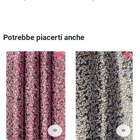
Potrebbe piacerti anche
favorite
favorite
visibility
visibility