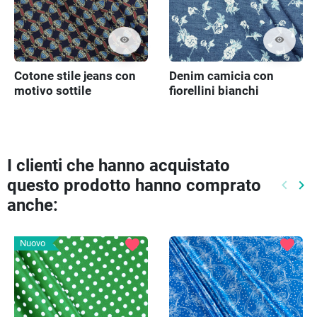
visibility
visibility
Cotone stile jeans con
Denim camicia con
motivo sottile
fiorellini bianchi
I clienti che hanno acquistato
questo prodotto hanno comprato
keyboard_arrow_left
keyboard_arrow_right
Preced
Pr
anche:
favorite
favorite
Nuovo