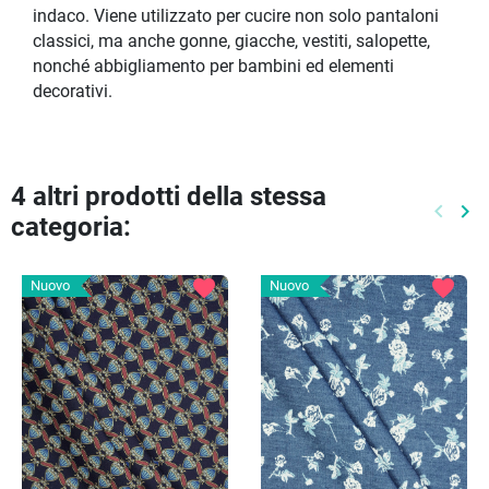
indaco. Viene utilizzato per cucire non solo pantaloni
classici, ma anche gonne, giacche, vestiti, salopette,
nonché abbigliamento per bambini ed elementi
decorativi.
4 altri prodotti della stessa
keyboard_arrow_left
keyboard_arrow_right
categoria:
Preced
Pr
favorite
favorite
Nuovo
Nuovo