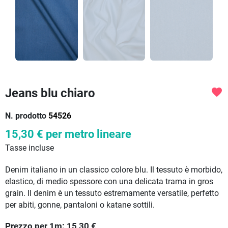
Jeans blu chiaro
favorite
N. prodotto
54526
15,30 €
per metro lineare
Tasse incluse
Denim italiano in un classico colore blu. Il tessuto è morbido,
elastico, di medio spessore con una delicata trama in gros
grain. Il denim è un tessuto estremamente versatile, perfetto
per abiti, gonne, pantaloni o katane sottili.
Prezzo per
1
m:
15,30
€