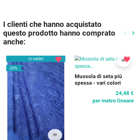
I clienti che hanno acquistato
questo prodotto hanno comprato
keyboard_arrow_left
keyboard_arrow_right
Preced
Pr
anche:
favorite
favorite
In saldo!
visibility
-20%
Mussola di seta più
spessa - vari colori
24,48 €
per metro lineare
visibility