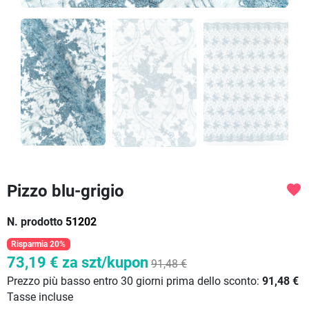
Pizzo blu-grigio
favorite
N. prodotto
51202
Risparmia 20%
73,19 €
za szt/kupon
91,48 €
Prezzo più basso entro 30 giorni prima dello sconto:
91,48 €
Tasse incluse