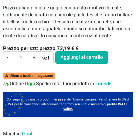
Pizzo italiano in blu e grigio con un fitto motivo floreale,
sottilmente decorato con piccole paillettes che fanno brillare
il bellissimo luccichio. Il tessuto è realizzato in rete, che
assomiglia a una ragnatela, rifinito su entrambi i lati con un
dente decorativo: lo cuciamo circonferenzialmente.
Prezzo per
szt:
prezzo 73,19 €
€
Aggiungi al carrello
-
+
szt
Ultimi articoli in magazzino

Ordine
Oggi
Spediremo i tuoi prodotti in
Lunedì!
Consegniamo i nostri prodotti nei paesi dell'Unione Europea. Per ottenere lo 0% di
IVA per le transazioni intracomunitarie
forniscici il tuo numero di partita IVA UE
valido
Marchio
Izpol