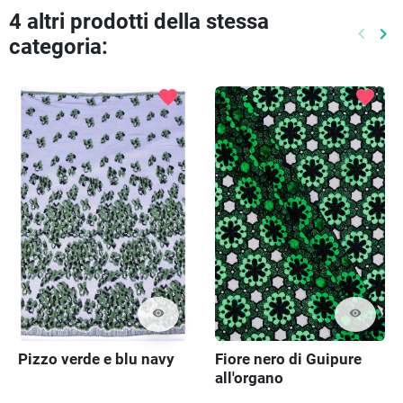
4 altri prodotti della stessa
keyboard_arrow_left
keyboard_arrow_right
categoria:
Preced
Pr
favorite
favorite
visibility
visibility
Fiore nero di Guipure
Pizzo verde e blu navy
all'organo