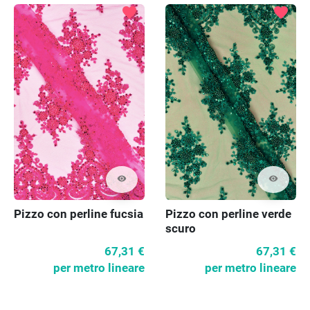
favorite
favorite
visibility
visibility
Pizzo con perline fucsia
Pizzo con perline verde
scuro
67,31 €
67,31 €
per metro lineare
per metro lineare