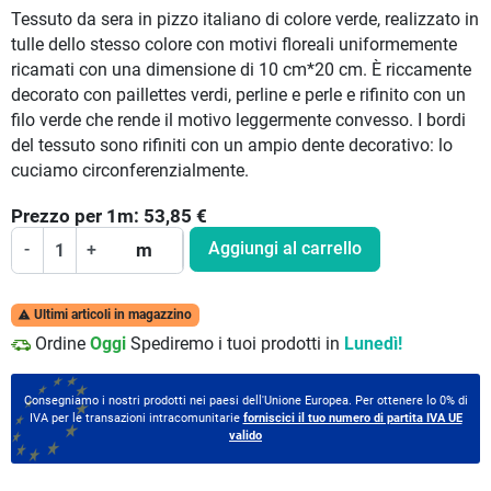
Tessuto da sera in pizzo italiano di colore verde, realizzato in
tulle dello stesso colore con motivi floreali uniformemente
ricamati con una dimensione di 10 cm*20 cm. È riccamente
decorato con paillettes verdi, perline e perle e rifinito con un
filo verde che rende il motivo leggermente convesso. I bordi
del tessuto sono rifiniti con un ampio dente decorativo: lo
cuciamo circonferenzialmente.
Prezzo per
1
m:
53,85
€
Aggiungi al carrello
-
+
m
Ultimi articoli in magazzino

Ordine
Oggi
Spediremo i tuoi prodotti in
Lunedì!
Consegniamo i nostri prodotti nei paesi dell'Unione Europea. Per ottenere lo 0% di
IVA per le transazioni intracomunitarie
forniscici il tuo numero di partita IVA UE
valido