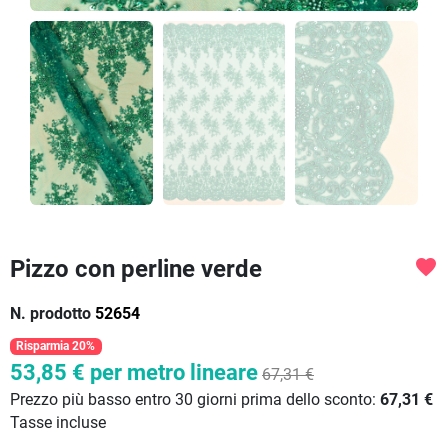
Pizzo con perline verde
favorite
N. prodotto
52654
Risparmia 20%
53,85 €
per metro lineare
67,31 €
Prezzo più basso entro 30 giorni prima dello sconto:
67,31 €
Tasse incluse