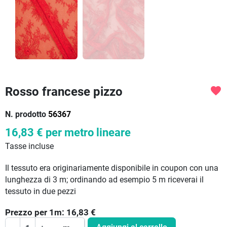
Rosso francese pizzo
favorite
N. prodotto
56367
16,83 €
per metro lineare
Tasse incluse
Il tessuto era originariamente disponibile in coupon con una
lunghezza di 3 m; ordinando ad esempio 5 m riceverai il
tessuto in due pezzi
Prezzo per
1
m:
16,83
€