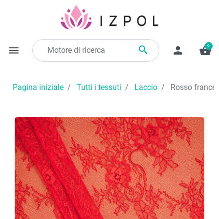
0

menu
person
shopping_basket
Pagina iniziale
Tutti i tessuti
Laccio
Rosso frances