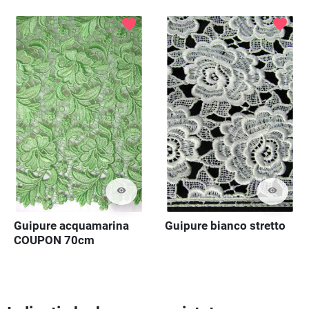
favorite
favorite
visibility
visibility
Guipure acquamarina
Guipure bianco stretto
COUPON 70cm