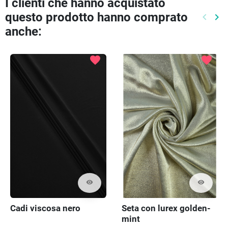
I clienti che hanno acquistato
questo prodotto hanno comprato
keyboard_arrow_left
keyboard_arrow_right
Preced
Pr
anche:
favorite
favorite
visibility
visibility
Cadi viscosa nero
Seta con lurex golden-
mint