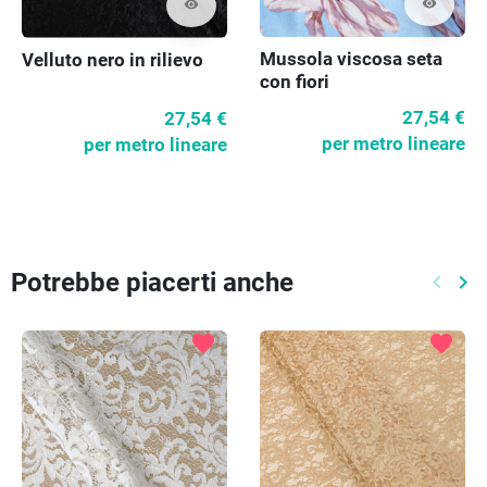
visibility
visibility
Mussola viscosa seta
Velluto nero in rilievo
con fiori
27,54 €
27,54 €
per metro lineare
per metro lineare
Potrebbe piacerti anche
keyboard_arrow_left
keyboard_arrow_right
Preced
Pr
favorite
favorite