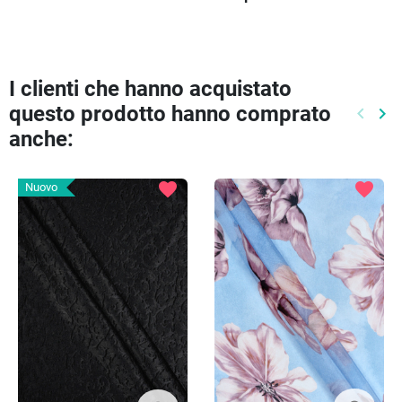
I clienti che hanno acquistato
questo prodotto hanno comprato
keyboard_arrow_left
keyboard_arrow_right
Preced
Pr
anche:
favorite
favorite
Nuovo