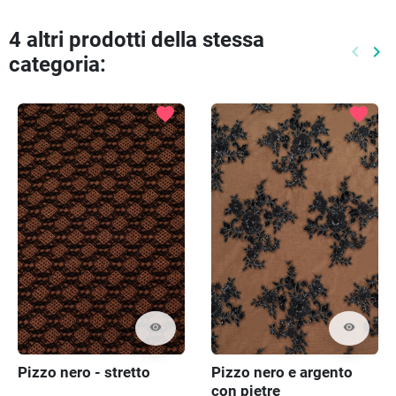
4 altri prodotti della stessa
keyboard_arrow_left
keyboard_arrow_right
categoria:
Preced
Pr
favorite
favorite
visibility
visibility
Pizzo nero - stretto
Pizzo nero e argento
con pietre