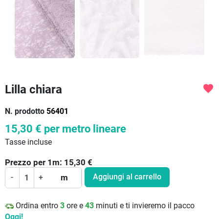
Lilla chiara
favorite
N. prodotto
56401
15,30 €
per metro lineare
Tasse incluse
Prezzo per
1
m:
15,30
€
Aggiungi al carrello
-
+
m
Ordina entro
3
ore e
43
minuti e ti invieremo il pacco
Oggi!