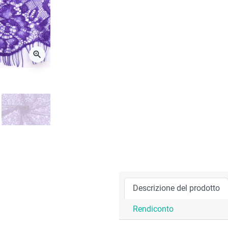
zoom_in
Descrizione del prodotto
Rendiconto