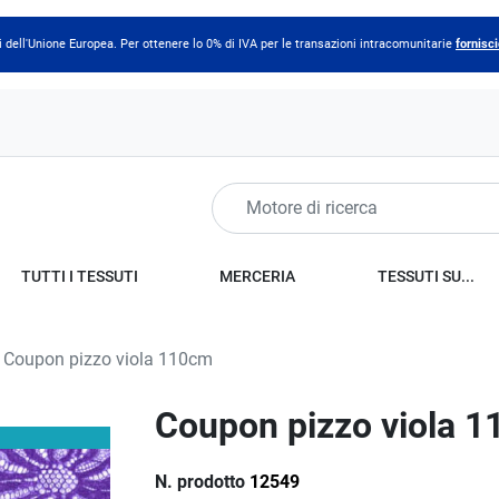
 dell'Unione Europea. Per ottenere lo 0% di IVA per le transazioni intracomunitarie
fornisci
TUTTI I TESSUTI
MERCERIA
TESSUTI SU...
Coupon pizzo viola 110cm
Coupon pizzo viola 
N. prodotto
12549