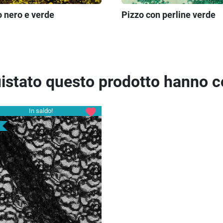
o nero e verde
Pizzo con perline verde
quistato questo prodotto hanno 
favorite
In saldo!