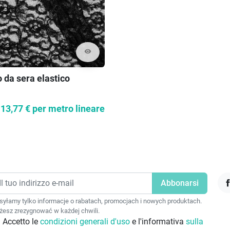
visibility
 da sera elastico
13,77 €
per metro lineare
F
yłamy tylko informacje o rabatach, promocjach i nowych produktach.
esz zrezygnować w każdej chwili.
Accetto le
condizioni generali d'uso
e l'informativa
sulla