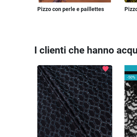
Pizzo con perle e paillettes
Pizz
I clienti che hanno ac
favorite
-50%