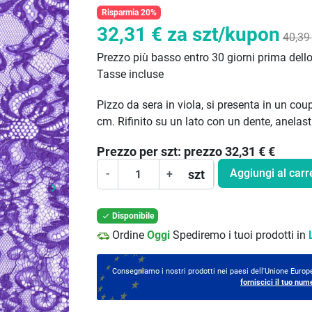
Risparmia 20%
32,31 €
za szt/kupon
40,39
Prezzo più basso entro 30 giorni prima dell
Tasse incluse
Pizzo da sera in viola, si presenta in un co
cm. Rifinito su un lato con un dente, anelast
Prezzo per
szt:
prezzo 32,31 €
€
Aggiungi al carr
szt
-
+
keyboard_arrow_right
Prossimo
Disponibile

Ordine
Oggi
Spediremo i tuoi prodotti in
Consegniamo i nostri prodotti nei paesi dell'Unione Europe
forniscici il tuo num