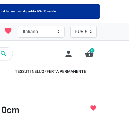
ci il tuo numero di partita IVA UE valido
favorite
0
person
shopping_basket

TESSUTI NELL'OFFERTA PERMANENTE
110cm
favorite