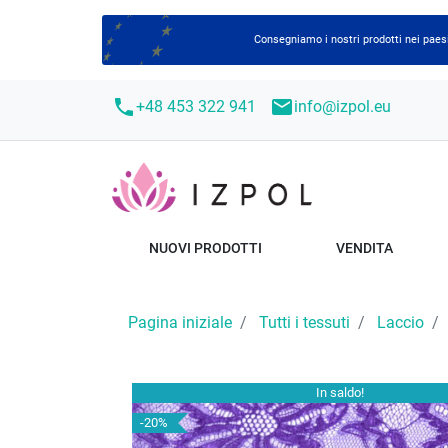
Consegniamo i nostri prodotti nei paesi
call
mail
+48 453 322 941
info@izpol.eu
NUOVI PRODOTTI
VENDITA
Pagina iniziale
Tutti i tessuti
Laccio
In saldo!
-20%