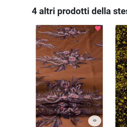
4 altri prodotti della st
favorite
visibility