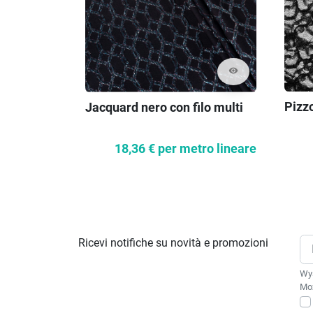
visibility
Pizzo
Jacquard nero con filo multi
18,36 €
per metro lineare
Ricevi notifiche su novità e promozioni
Wys
Moż