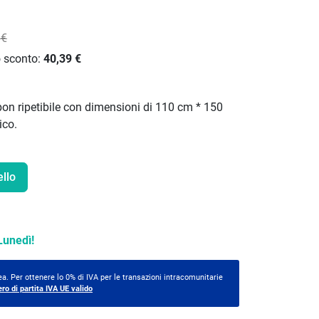
 €
o sconto:
40,39 €
upon ripetibile con dimensioni di 110 cm * 150
ico.
ello
Lunedì!
a. Per ottenere lo 0% di IVA per le transazioni intracomunitarie
ero di partita IVA UE valido