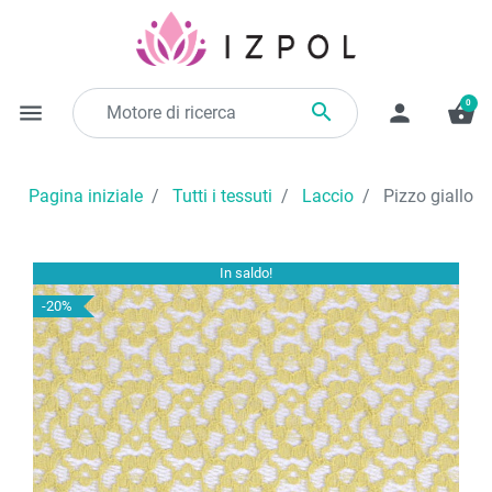
0

menu
person
shopping_basket
Pagina iniziale
Tutti i tessuti
Laccio
Pizzo giallo
In saldo!
-20%