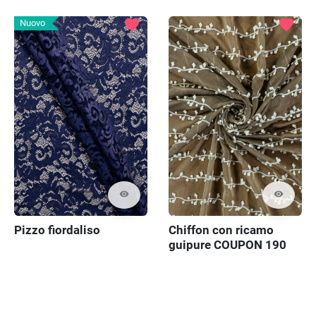
favorite
favorite
Nuovo
visibility
visibility
Pizzo fiordaliso
Chiffon con ricamo
guipure COUPON 190
cm