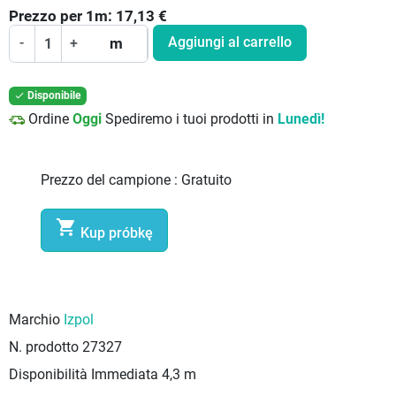
Prezzo per
1
m:
17,13
€
Aggiungi al carrello
-
+
m
Disponibile

Ordine
Oggi
Spediremo i tuoi prodotti in
Lunedì!
Prezzo del campione :
Gratuito

Kup próbkę
Marchio
Izpol
N. prodotto
27327
Disponibilità Immediata
4,3 m