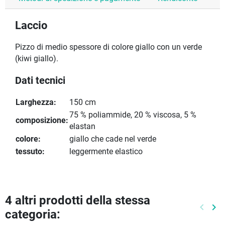
Laccio
Pizzo di medio spessore di colore giallo con un verde
(kiwi giallo).
Dati tecnici
Larghezza:
150 cm
75 % poliammide, 20 % viscosa, 5 %
composizione:
elastan
colore:
giallo che cade nel verde
tessuto:
leggermente elastico
4 altri prodotti della stessa
keyboard_arrow_left
keyboard_arrow_right
categoria:
Preced
Pr