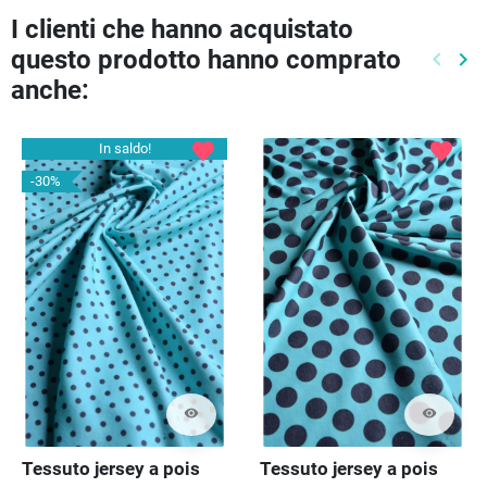
I clienti che hanno acquistato
questo prodotto hanno comprato
keyboard_arrow_left
keyboard_arrow_right
Preced
Pr
anche:
favorite
favorite
In saldo!
-30%
visibility
visibility
Tessuto jersey a pois
Tessuto jersey a pois