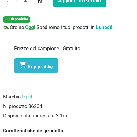
Aggiungi al carrello
-
+
m
Disponibile

Ordine
Oggi
Spediremo i tuoi prodotti in
Lunedì!
Prezzo del campione :
Gratuito

Kup próbkę
Marchio
Izpol
N. prodotto
36234
Disponibilità Immediata
3.1m
Caratteristiche del prodotto