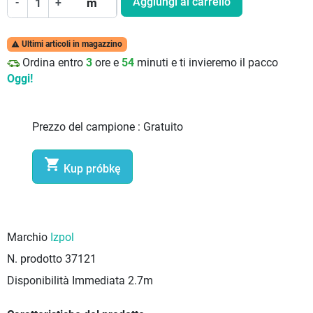
Aggiungi al carrello
-
+
m
Ultimi articoli in magazzino

Ordina entro
3
ore e
54
minuti e ti invieremo il pacco
Oggi!
Prezzo del campione :
Gratuito

Kup próbkę
Marchio
Izpol
N. prodotto
37121
Disponibilità Immediata
2.7m