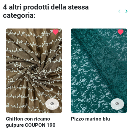
4 altri prodotti della stessa
keyboard_arrow_left
keyboard_arrow_right
categoria:
Preced
Pr
favorite
favorite
visibility
visibility
Chiffon con ricamo
Pizzo marino blu
guipure COUPON 190
cm