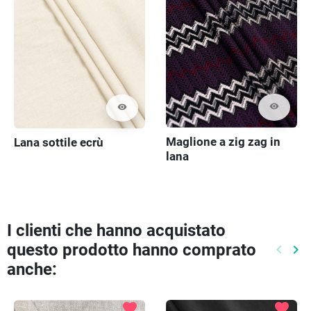
visibility
visibility
Maglione a zig zag in
Lana sottile ecrù
lana
I clienti che hanno acquistato
questo prodotto hanno comprato
keyboard_arrow_left
keyboard_arrow_right
Preced
Pr
anche:
favorite
favorite