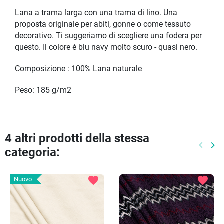
Lana a trama larga con una trama di lino. Una
proposta originale per abiti, gonne o come tessuto
decorativo. Ti suggeriamo di scegliere una fodera per
questo. Il colore è blu navy molto scuro - quasi nero.
Composizione : 100% Lana naturale
Peso: 185 g/m2
4 altri prodotti della stessa
keyboard_arrow_left
keyboard_arrow_right
categoria:
Preced
Pr
favorite
favorite
Nuovo