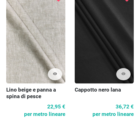
visibility
visibility
Lino beige e panna a
Cappotto nero lana
spina di pesce
22,95 €
36,72 €
per metro lineare
per metro lineare