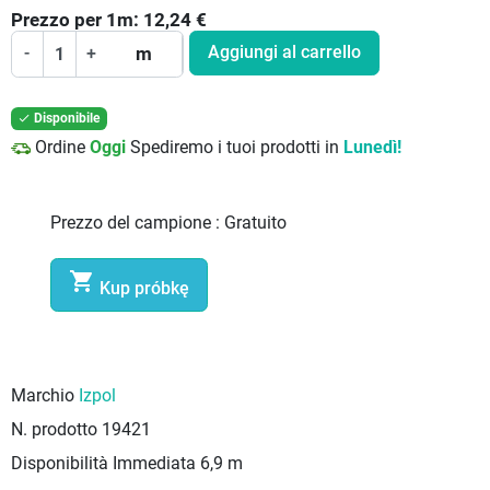
Prezzo per
1
m:
12,24
€
Aggiungi al carrello
-
+
m
Disponibile

Ordine
Oggi
Spediremo i tuoi prodotti in
Lunedì!
Prezzo del campione :
Gratuito

Kup próbkę
Marchio
Izpol
N. prodotto
19421
Disponibilità Immediata
6,9 m