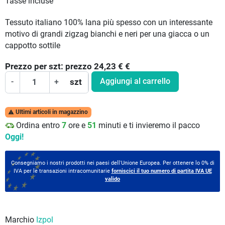
Tasse incluse
Tessuto italiano 100% lana più spesso con un interessante
motivo di grandi zigzag bianchi e neri per una giacca o un
cappotto sottile
Prezzo per
szt:
prezzo 24,23 €
€
Aggiungi al carrello
-
+
szt
Ultimi articoli in magazzino

Ordina entro
7
ore e
51
minuti e ti invieremo il pacco
Oggi!
Consegniamo i nostri prodotti nei paesi dell'Unione Europea. Per ottenere lo 0% di
IVA per le transazioni intracomunitarie
forniscici il tuo numero di partita IVA UE
valido
Marchio
Izpol