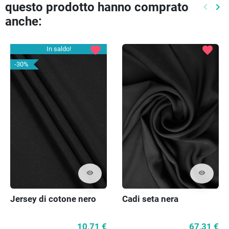
questo prodotto hanno comprato
keyboard_arrow_left
keyboard_arrow_right
Preced
Pr
anche:
favorite
favorite
In saldo!
-30%
visibility
visibility
Jersey di cotone nero
Cadi seta nera
10,71 €
67,31 €