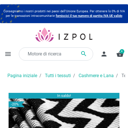
Consegniamo i nostri prodotti nei paesi dell'Unione Europea. Per ottenere lo 0% di IVA
per le transazioni intracomunitarie
forniscici il tuo numero di partita IVA UE valido
0

menu
person
shopping_basket
Pagina iniziale
Tutti i tessuti
Cashmere e Lana
Tes
In saldo!
-20%