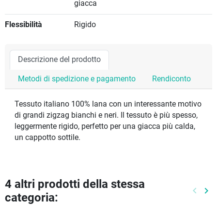
giacca
Flessibilità
Rigido
Descrizione del prodotto
Metodi di spedizione e pagamento
Rendiconto
Tessuto italiano 100% lana con un interessante motivo
di grandi zigzag bianchi e neri. Il tessuto è più spesso,
leggermente rigido, perfetto per una giacca più calda,
un cappotto sottile.
4 altri prodotti della stessa
keyboard_arrow_left
keyboard_arrow_right
categoria:
Preced
Pr