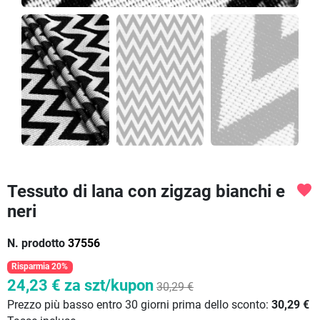
Tessuto di lana con zigzag bianchi e
favorite
neri
N. prodotto
37556
Risparmia 20%
24,23 €
za szt/kupon
30,29 €
Prezzo più basso entro 30 giorni prima dello sconto:
30,29 €