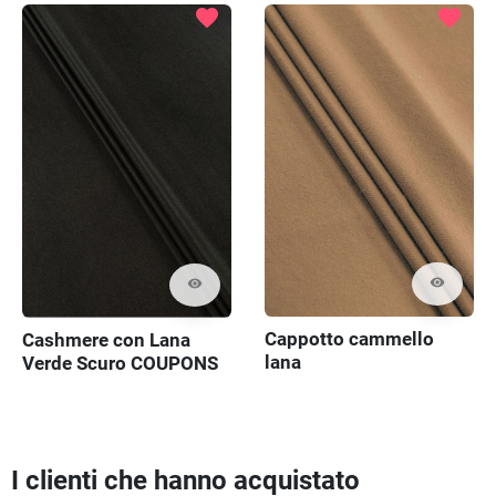
favorite
favorite
visibility
visibility
Cappotto cammello
Cashmere con Lana
lana
Verde Scuro COUPONS
I clienti che hanno acquistato