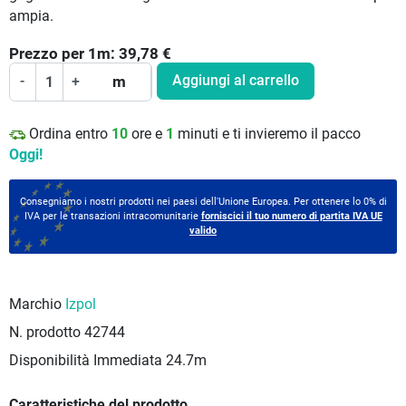
ampia.
Prezzo per
1
m:
39,78
€
Aggiungi al carrello
-
+
m
Ordina entro
10
ore e
1
minuti e ti invieremo il pacco
Oggi!
Consegniamo i nostri prodotti nei paesi dell'Unione Europea. Per ottenere lo 0% di
IVA per le transazioni intracomunitarie
forniscici il tuo numero di partita IVA UE
valido
Marchio
Izpol
N. prodotto
42744
Disponibilità Immediata
24.7m
Caratteristiche del prodotto