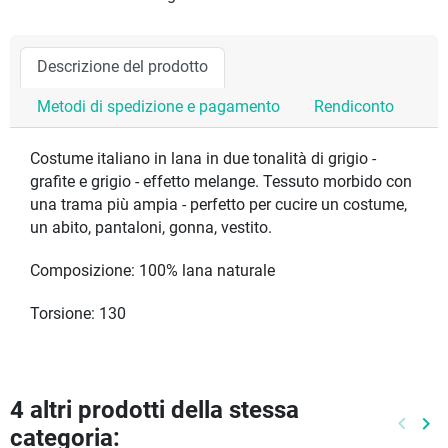
Descrizione del prodotto
Metodi di spedizione e pagamento
Rendiconto
Costume italiano in lana in due tonalità di grigio -
grafite e grigio - effetto melange. Tessuto morbido con
una trama più ampia - perfetto per cucire un costume,
un abito, pantaloni, gonna, vestito.
Composizione: 100% lana naturale
Torsione: 130
4 altri prodotti della stessa
keyboard_arrow_left
keyboard_arrow_right
categoria:
Preced
Pr