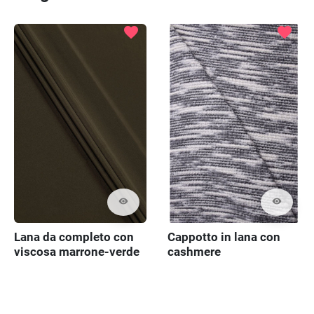
favorite
favorite
visibility
visibility
Lana da completo con
Cappotto in lana con
viscosa marrone-verde
cashmere
KUPON 100 cm