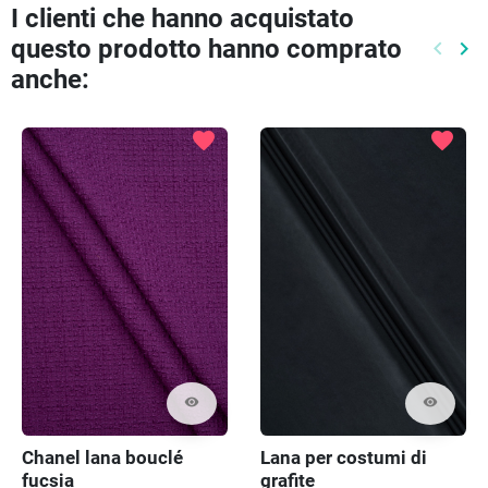
I clienti che hanno acquistato
questo prodotto hanno comprato
keyboard_arrow_left
keyboard_arrow_right
Preced
Pr
anche:
favorite
favorite
visibility
visibility
Chanel lana bouclé
Lana per costumi di
fucsia
grafite