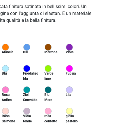
ta finitura satinata in bellissimi colori. Un
ergine con l'aggiunta di elastan. È un materiale
 qualità e la bella finitura.
Arancia
Blu
Marrone
Viola
Blu
Fiordaliso
Verde
Fucsia
blu
lime
Rosa
Ziel.
Blu
Lila
Antico
Smeraldo
Mare
Rosa
Viola
rosa
giallo
Salmone
tenue
confetto
pastello