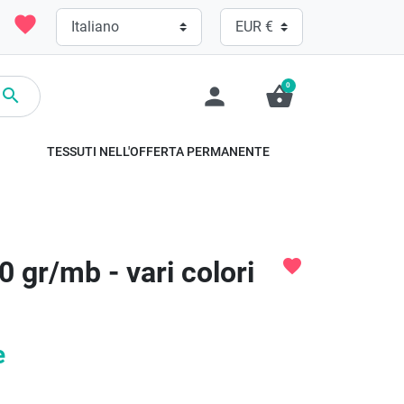
favorite
0
person
shopping_basket

TESSUTI NELL'OFFERTA PERMANENTE
gr/mb - vari colori
favorite
e