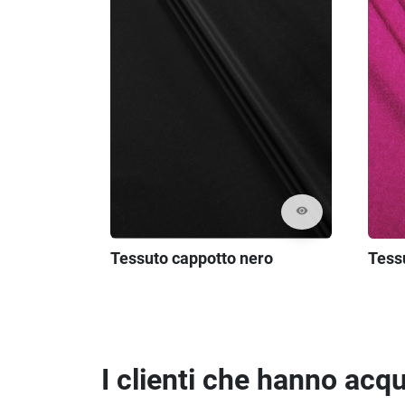
visibility
Tessuto cappotto nero
Tessu
I clienti che hanno ac