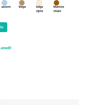
azzurro
Beige
beige
Marrone
cipria
chiaro
lo
Lunedì!