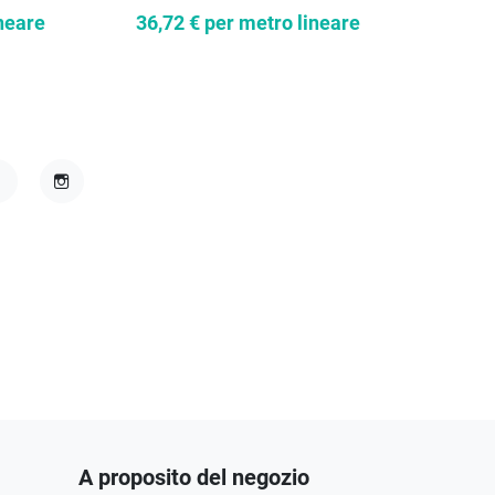
neare
36,72 €
per metro lineare
5,5
acebook
Instagram
A proposito del negozio