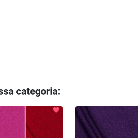
essa categoria:
favorite