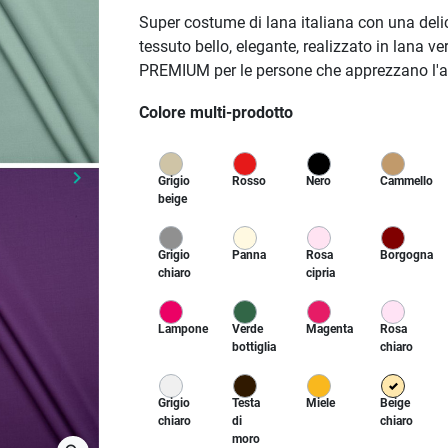
Super costume di lana italiana con una delica
tessuto bello, elegante, realizzato in lana v
PREMIUM per le persone che apprezzano l'alta
Colore multi-prodotto
keyboard_arrow_right
Grigio
Rosso
Nero
Cammello
Prossimo
beige
Grigio
Panna
Rosa
Borgogna
chiaro
cipria
Lampone
Verde
Magenta
Rosa
bottiglia
chiaro
Grigio
Testa
Miele
Beige
chiaro
di
chiaro
moro