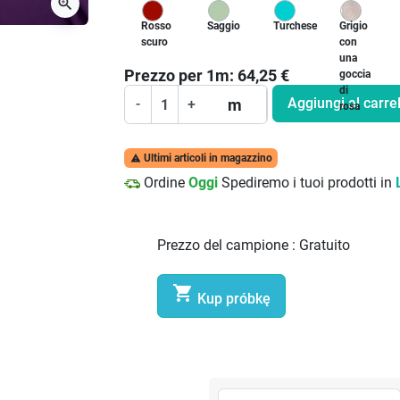
zoom_in
Rosso
Saggio
Turchese
Grigio
scuro
con
una
Prezzo per
1
m:
64,25
€
goccia
di
Aggiungi al carrel
m
-
+
rosa
Ultimi articoli in magazzino

Ordine
Oggi
Spediremo i tuoi prodotti in
Prezzo del campione :
Gratuito

Kup próbkę