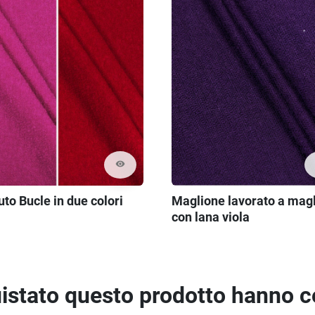
visibility
to Bucle in due colori
Maglione lavorato a magl
con lana viola
quistato questo prodotto hanno 