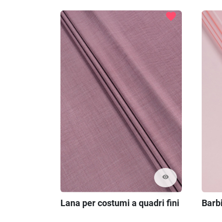
favorite
visibility
Lana per costumi a quadri fini
Barbi