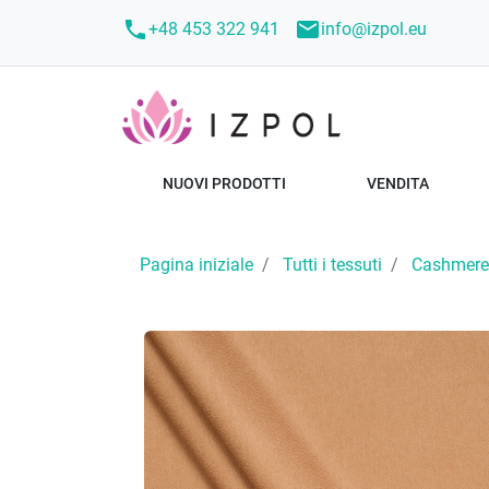
call
mail
+48 453 322 941
info@izpol.eu
NUOVI PRODOTTI
VENDITA
Pagina iniziale
Tutti i tessuti
Cashmere