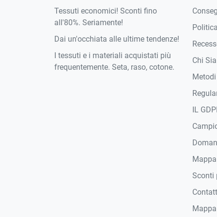
Tessuti economici! Sconti fino
Conse
all'80%. Seriamente!
Politic
Dai un'occhiata alle ultime tendenze!
Recesso
I tessuti e i materiali acquistati più
Chi Si
frequentemente. Seta, raso, cotone.
Metodi
Regula
IL GDP
Campi
Domand
Mappa
Sconti 
Contat
Mappa 