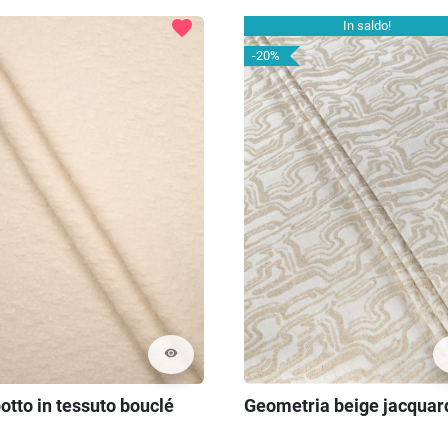
favorite
In saldo!
-20%
visibility
otto in tessuto bouclé
Geometria beige jacquar