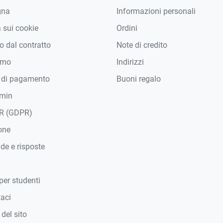
gna
Informazioni personali
a sui cookie
Ordini
 dal contratto
Note di credito
amo
Indirizzi
 di pagamento
Buoni regalo
min
R (GDPR)
one
e e risposte
per studenti
taci
del sito