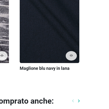
visibility
visibility
Maglione blu navy in lana
comprato anche:
keyboard_arrow_left
keyboard_arrow_right
Precedente
Prossimo