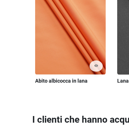
visibility
Lana
Abito albicocca in lana
I clienti che hanno ac