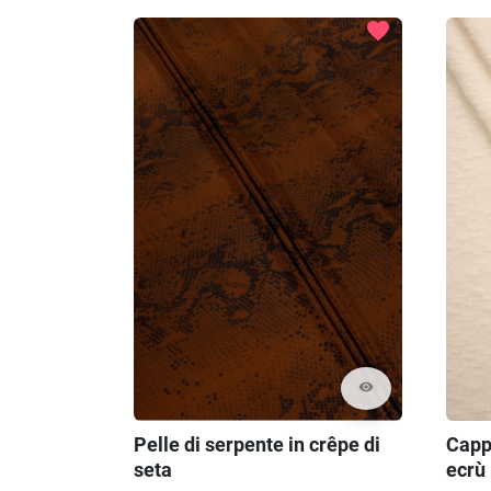
favorite
visibility
Pelle di serpente in crêpe di
Capp
seta
ecrù