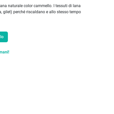
lana naturale color cammello. I tessuti di lana
a, gilet) perché riscaldano e allo stesso tempo
lo
mani!