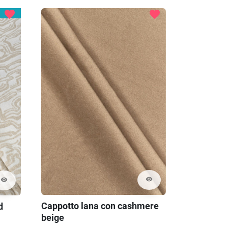
favorite
favorite
visibility
visibility
Cappotto lana con cashmere
d
Lino natur
beige