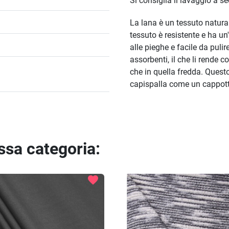
Si consiglia il lavaggio a s
La lana è un tessuto natural
tessuto è resistente e ha un'
alle pieghe e facile da pulire
assorbenti, il che li rende 
che in quella fredda. Questo
capispalla come un cappotto
essa categoria:
favorite