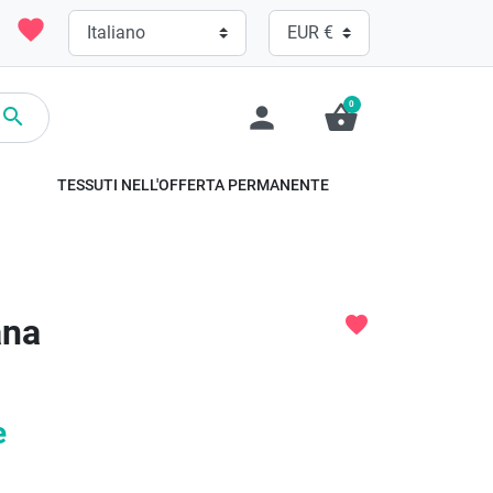
favorite
0
person
shopping_basket

TESSUTI NELL'OFFERTA PERMANENTE
ana
favorite
e