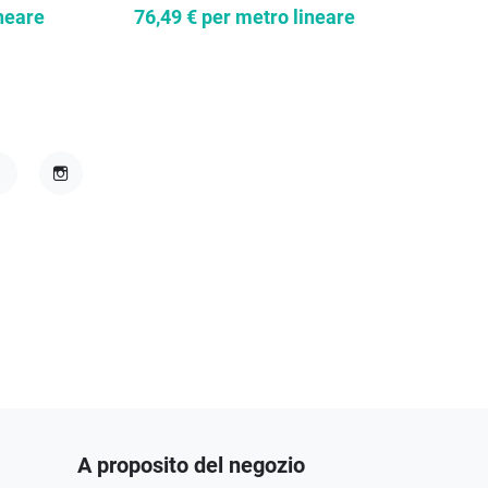
76,49 €
per metro lineare
neare
22,9
acebook
Instagram
A proposito del negozio