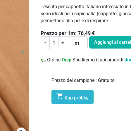
Tessuto per cappotto italiano intrecciato in 
sono ideali per i capispalla (cappotto, giacc
permettono alla pelle di respirare.
Prezzo per
1
m:
76,49
€
Aggiungi al carrel
m
-
+
keyboard_arrow_right
Prossimo
Ordine
Oggi
Spediremo i tuoi prodotti
do
Prezzo del campione :
Gratuito

Kup próbkę