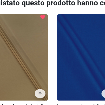
quistato questo prodotto hanno 
favorite
visibility