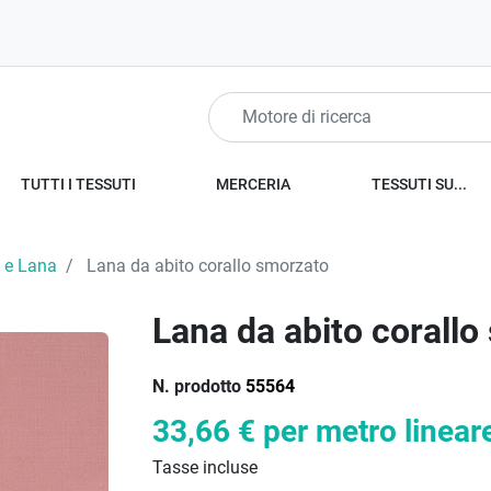
TUTTI I TESSUTI
MERCERIA
TESSUTI SU...
 e Lana
Lana da abito corallo smorzato
Lana da abito corall
N. prodotto
55564
33,66 €
per metro linear
Tasse incluse