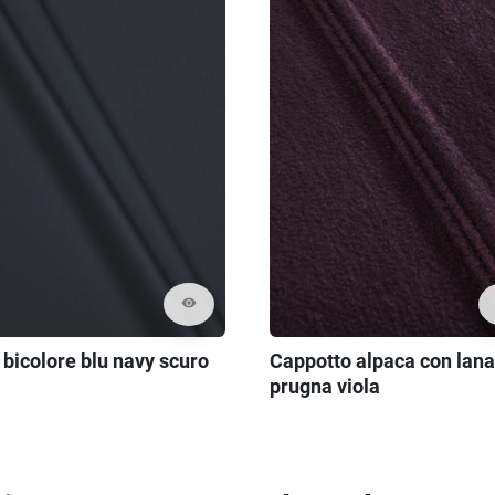
visibility
 bicolore blu navy scuro
Cappotto alpaca con lana
prugna viola