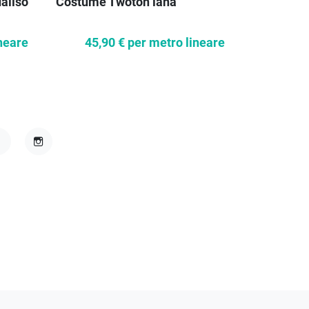
Tessuto fe
daliso
Costume Twoton lana
15,3
neare
45,90 €
per metro lineare
acebook
Instagram