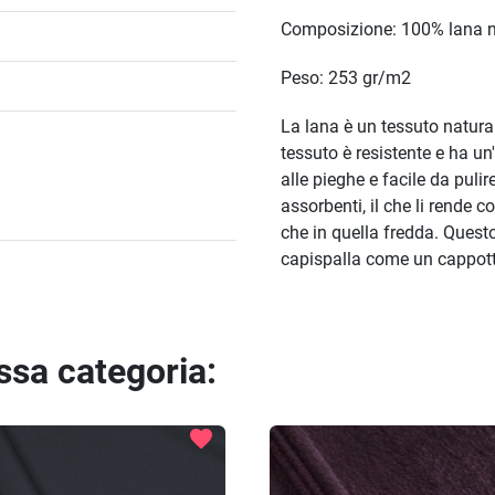
Composizione: 100% lana n
Peso: 253 gr/m2
La lana è un tessuto natural
tessuto è resistente e ha un'
alle pieghe e facile da pulire
assorbenti, il che li rende 
che in quella fredda. Questo
capispalla come un cappotto
essa categoria:
favorite