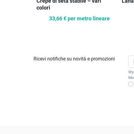
Crêpe di seta stabile – vari
Lana
colori
33,66 €
per metro lineare
Ricevi notifiche su novità e promozioni
Wys
Moż