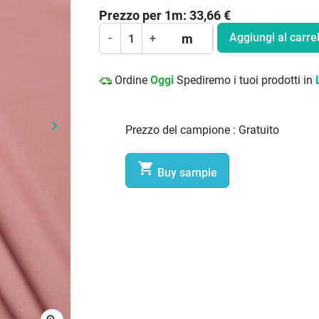
Prezzo per
1
m:
33,66
€
Aggiungi al carrel
m
-
+
Ordine
Oggi
Spediremo i tuoi prodotti in
keyboard_arrow_right
Prezzo del campione :
Gratuito
Prossimo

Buy sample