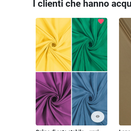
I clienti che hanno ac
favorite
visibility