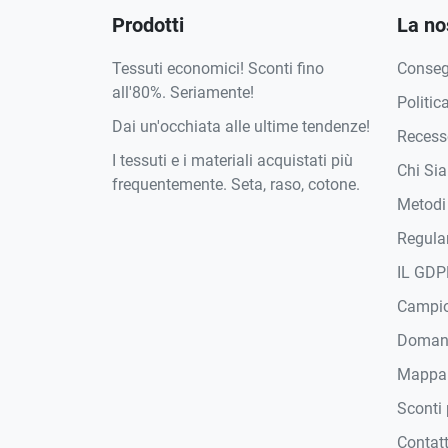
Prodotti
La no
Tessuti economici! Sconti fino
Conse
all'80%. Seriamente!
Politic
Dai un'occhiata alle ultime tendenze!
Recesso
I tessuti e i materiali acquistati più
Chi Si
frequentemente. Seta, raso, cotone.
Metodi
Regula
IL GDP
Campi
Domand
Mappa
Sconti 
Contat