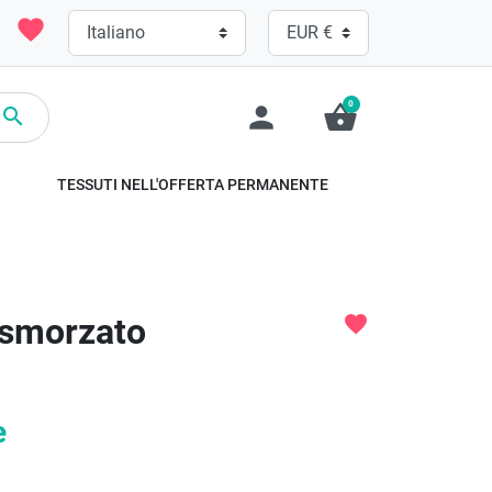
favorite
0
person
shopping_basket

TESSUTI NELL'OFFERTA PERMANENTE
o smorzato
favorite
e