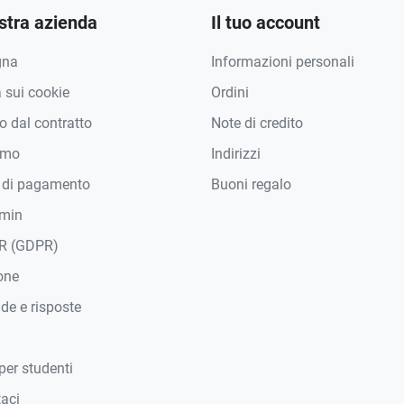
stra azienda
Il tuo account
gna
Informazioni personali
a sui cookie
Ordini
 dal contratto
Note di credito
amo
Indirizzi
 di pagamento
Buoni regalo
min
R (GDPR)
one
e e risposte
per studenti
taci