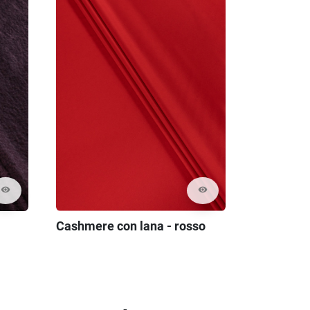
visibility
visibility
Cashmere con lana - rosso