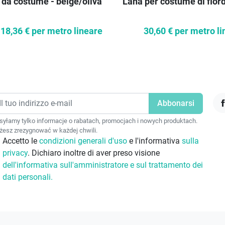
 da costume - beige/oliva
Lana per costume di fior
18,36 €
per metro lineare
30,60 €
per metro li
F
yłamy tylko informacje o rabatach, promocjach i nowych produktach.
esz zrezygnować w każdej chwili.
Accetto le
condizioni generali d'uso
e l'informativa
sulla
privacy
. Dichiaro inoltre di aver preso visione
dell'informativa sull'amministratore e sul trattamento dei
dati personali.