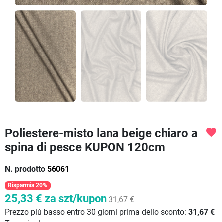
Poliestere-misto lana beige chiaro a
favorite
spina di pesce KUPON 120cm
N. prodotto
56061
Risparmia 20%
25,33 €
za szt/kupon
31,67 €
Prezzo più basso entro 30 giorni prima dello sconto:
31,67 €