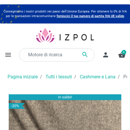
Consegniamo i nostri prodotti nei paesi dell'Unione Europea. Per ottenere lo 0% di IVA
per le transazioni intracomunitarie
forniscici il tuo numero di partita IVA UE valido
0

menu
person
shopping_basket
Pagina iniziale
Tutti i tessuti
Cashmere e Lana
Pol
In saldo!
-20%