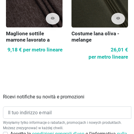
visibility
visibility
Maglione sottile
Costume lana oliva -
marrone lavorato a
melange
maglia
9,18 €
per metro lineare
26,01 €
per metro lineare
Ricevi notifiche su novità e promozioni
Wysyłamy tylko informacje o rabatach, promocjach i nowych produktach.
Możesz zrezygnować w każdej chwili.