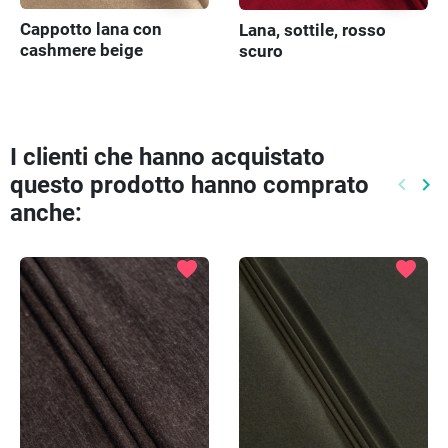
Cappotto lana con
Lana, sottile, rosso
cashmere beige
scuro
I clienti che hanno acquistato
questo prodotto hanno comprato
keyboard_arrow_left
keyboard_arrow_right
Preced
Pr
anche:
favorite
favorite