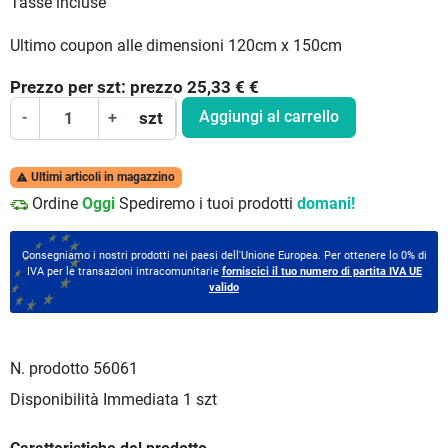
Tasse incluse
Ultimo coupon alle dimensioni 120cm x 150cm
Prezzo per
szt:
prezzo 25,33 €
€
Aggiungi al carrello
-
+
szt
Ultimi articoli in magazzino

Ordine
Oggi
Spediremo i tuoi prodotti
domani!
Consegniamo i nostri prodotti nei paesi dell'Unione Europea. Per ottenere lo 0% di
IVA per le transazioni intracomunitarie
forniscici il tuo numero di partita IVA UE
valido
N. prodotto
56061
Disponibilità Immediata
1 szt