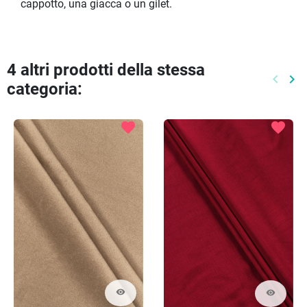
cappotto, una giacca o un gilet.
4 altri prodotti della stessa
keyboard_arrow_left
keyboard_arrow_right
categoria:
Preced
Pr
favorite
favorite
visibility
visibility