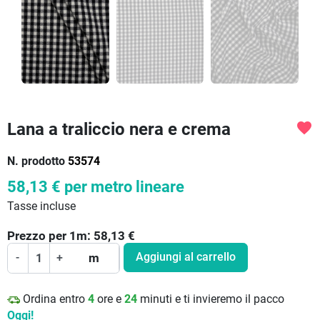
Lana a traliccio nera e crema
favorite
N. prodotto
53574
58,13 €
per metro lineare
Tasse incluse
Prezzo per
1
m:
58,13
€
Aggiungi al carrello
-
+
m
Ordina entro
4
ore e
24
minuti e ti invieremo il pacco
Oggi!