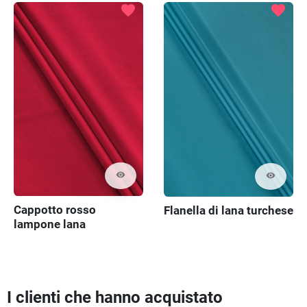
favorite
favorite
visibility
visibility
Cappotto rosso
Flanella di lana turchese
lampone lana
I clienti che hanno acquistato