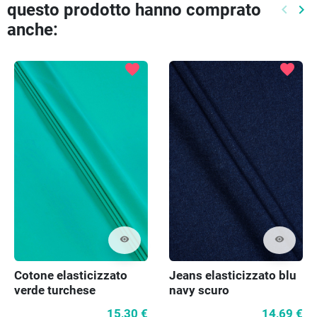
questo prodotto hanno comprato
keyboard_arrow_left
keyboard_arrow_right
Preced
Pr
anche:
favorite
favorite
visibility
visibility
Jeans elasticizzato blu
Cotone elasticizzato
navy scuro
verde turchese
14,69 €
15,30 €