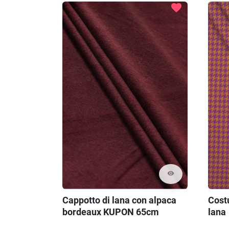
favorite
visibility
Cappotto di lana con alpaca
Cost
bordeaux KUPON 65cm
lana