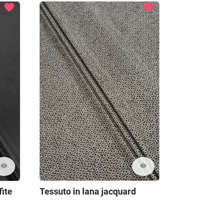
favorite
favorite
visibility
visibility
ite
Tessuto in lana jacquard