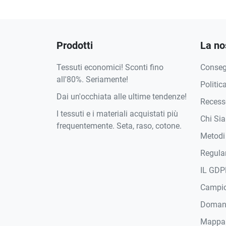
Prodotti
La no
Tessuti economici! Sconti fino
Conse
all'80%. Seriamente!
Politic
Dai un'occhiata alle ultime tendenze!
Recesso
I tessuti e i materiali acquistati più
Chi Si
frequentemente. Seta, raso, cotone.
Metodi
Regula
IL GDP
Campi
Domand
Mappa