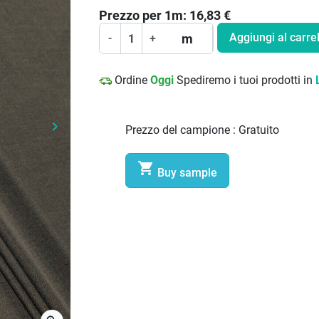
Prezzo per
1
m:
16,83
€
Aggiungi al carrel
m
-
+
Ordine
Oggi
Spediremo i tuoi prodotti in
keyboard_arrow_right
Prezzo del campione :
Gratuito
Prossimo

Buy sample