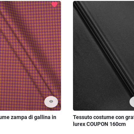
favorite
visibility
ume zampa di gallina in
Tessuto costume con graf
lurex COUPON 160cm