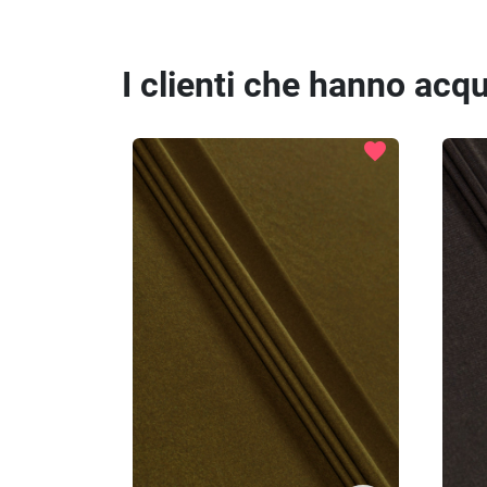
I clienti che hanno ac
favorite