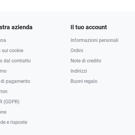
stra azienda
Il tuo account
gna
Informazioni personali
a sui cookie
Ordini
 dal contratto
Note di credito
amo
Indirizzi
 di pagamento
Buoni regalo
min
R (GDPR)
one
e e risposte