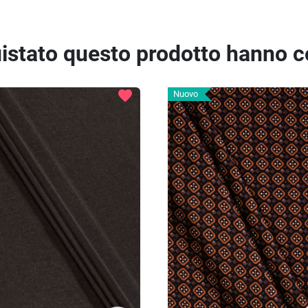
quistato questo prodotto hanno 
favorite
Nuovo