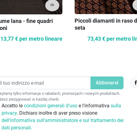
visibility
Piccoli diamanti in raso d
ume lana - fine quadri
seta
oni
73,43 €
per metro li
13,77 €
per metro lineare
F
yłamy tylko informacje o rabatach, promocjach i nowych produktach.
esz zrezygnować w każdej chwili.
Accetto le
condizioni generali d'uso
e l'informativa
sulla
privacy
. Dichiaro inoltre di aver preso visione
dell'informativa sull'amministratore e sul trattamento dei
dati personali.