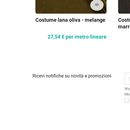
visibility
Costume lana oliva - melange
Cost
marr
27,54 €
per metro lineare
Ricevi notifiche su novità e promozioni
Wys
Moż