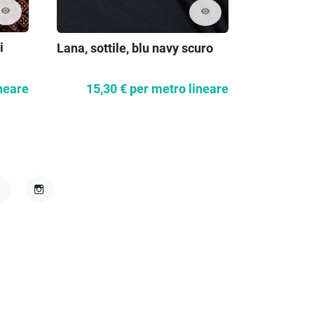
visibility
visibility
i
Lana, sottile, blu navy scuro
Costume i
oliva
neare
15,30 €
per metro lineare
12,8
acebook
Instagram