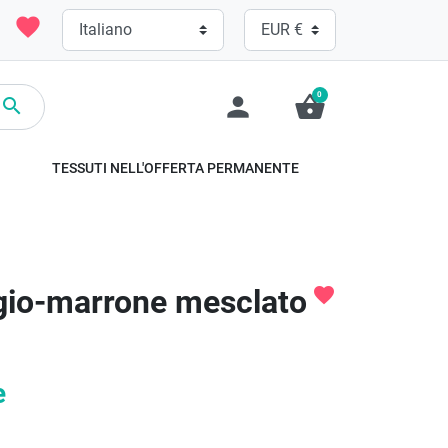
favorite
0
person
shopping_basket

TESSUTI NELL'OFFERTA PERMANENTE
gio-marrone mesclato
favorite
e