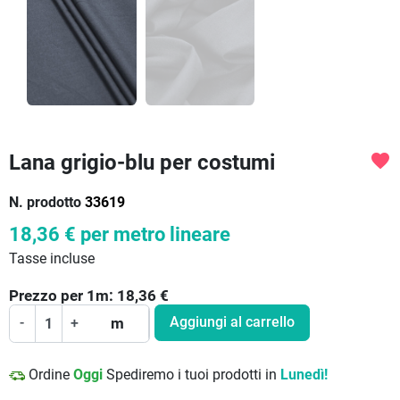
Lana grigio-blu per costumi
favorite
N. prodotto
33619
18,36 €
per metro lineare
Tasse incluse
Prezzo per
1
m:
18,36
€
Aggiungi al carrello
-
+
m
Ordine
Oggi
Spediremo i tuoi prodotti in
Lunedì!