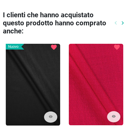
I clienti che hanno acquistato
questo prodotto hanno comprato
keyboard_arrow_left
keyboard_arrow_right
Preced
Pr
anche:
favorite
favorite
Nuovo
visibility
visibility