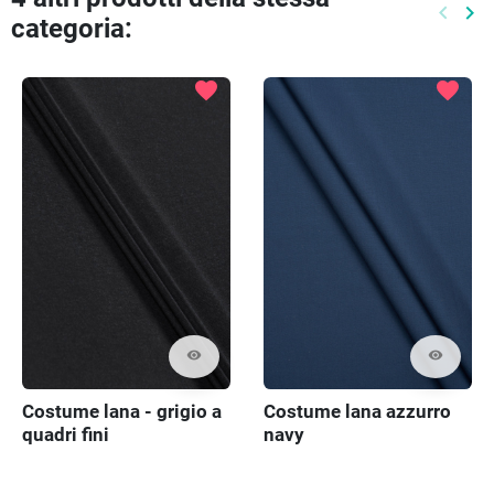
keyboard_arrow_left
keyboard_arrow_right
categoria:
Preced
Pr
favorite
favorite
visibility
visibility
Costume lana - grigio a
Costume lana azzurro
quadri fini
navy