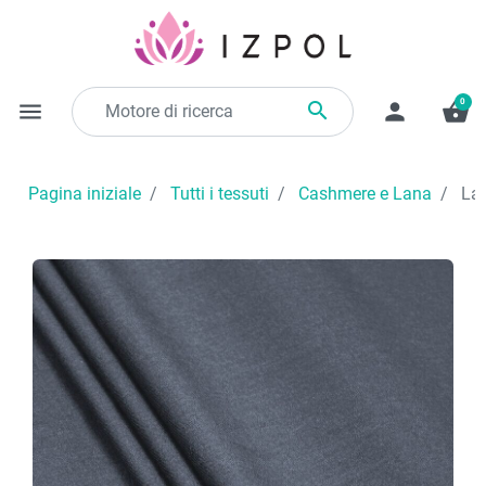
0

menu
person
shopping_basket
Pagina iniziale
Tutti i tessuti
Cashmere e Lana
Lan