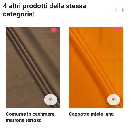
4 altri prodotti della stessa
keyboard_arrow_left
keyboard_arrow_right
categoria:
Preced
Pr
favorite
favorite
visibility
visibility
Costume in cashmere,
Cappotto miele lana
marrone terroso