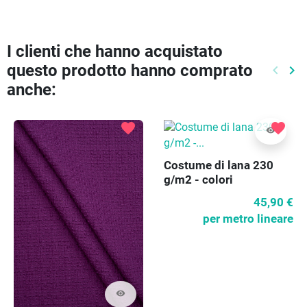
I clienti che hanno acquistato
questo prodotto hanno comprato
keyboard_arrow_left
keyboard_arrow_right
Preced
Pr
anche:
favorite
favorite
visibility
Costume di lana 230
g/m2 - colori
45,90 €
per metro lineare
visibility