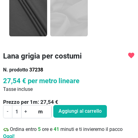
Lana grigia per costumi
favorite
N. prodotto
37238
27,54 €
per metro lineare
Tasse incluse
Prezzo per
1
m:
27,54
€
Aggiungi al carrello
-
+
m
Ordina entro
5
ore e
41
minuti e ti invieremo il pacco
Oggi!