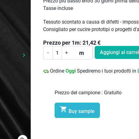
Prezzo più basso entro 30 giorni prima dell
Tasse incluse
Tessuto scontato a causa di difetti - impossi
Consigliato per cucire prototipi o progetti d
Prezzo per
1
m:
21,42
€
Aggiungi al carrel
m
-
+
keyboard_arrow_right
Prossimo
Ordine
Oggi
Spediremo i tuoi prodotti in
Prezzo del campione :
Gratuito

Buy sample