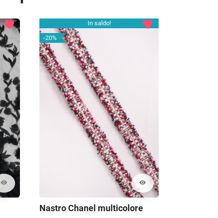
favorite
favorite
In saldo!
-20%
visibility
visibility
Nastro Chanel multicolore
Costume s