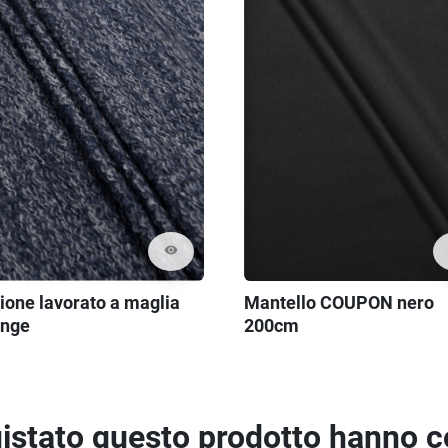
visibility
ione lavorato a maglia
Mantello COUPON nero
nge
200cm
quistato questo prodotto hanno 