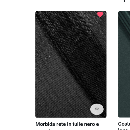
favorite
visibility
Cost
Morbida rete in tulle nero e