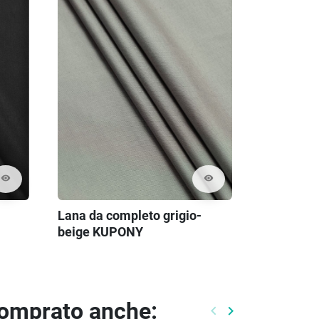
visibility
visibility
Lana da completo grigio-
beige KUPONY
comprato anche:
keyboard_arrow_left
keyboard_arrow_right
Precedente
Prossimo