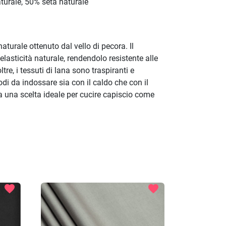
urale, 50% seta naturale
turale ottenuto dal vello di pecora. Il
elasticità naturale, rendendolo resistente alle
ltre, i tessuti di lana sono traspiranti e
di da indossare sia con il caldo che con il
a una scelta ideale per cucire capiscio come
favorite
favorite