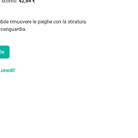
o sconto:
42,84 €
bile rimuovere le pieghe con la stiratura.
'avanguardia.
lo
Lunedì!