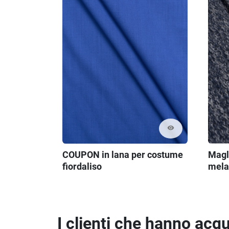
visibility
COUPON in lana per costume
Magl
fiordaliso
mela
I clienti che hanno ac