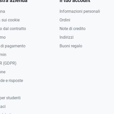
stra azienda
Il tuo account
gna
Informazioni personali
a sui cookie
Ordini
 dal contratto
Note di credito
amo
Indirizzi
 di pagamento
Buoni regalo
min
R (GDPR)
one
e e risposte
per studenti
taci