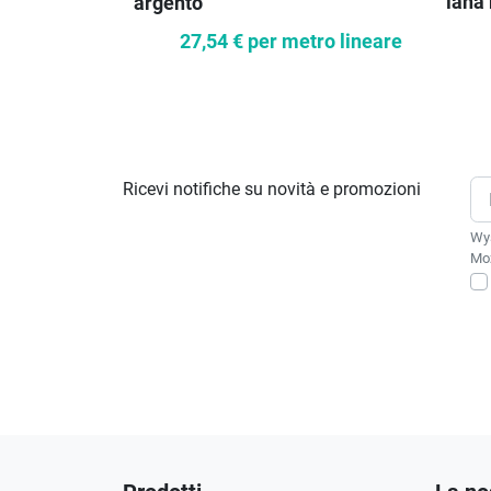
lana
argento
27,54 €
per metro lineare
Ricevi notifiche su novità e promozioni
Wys
Moż