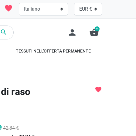
favorite
0
person
shopping_basket

TESSUTI NELL'OFFERTA PERMANENTE
di raso
favorite
e
42,84 €