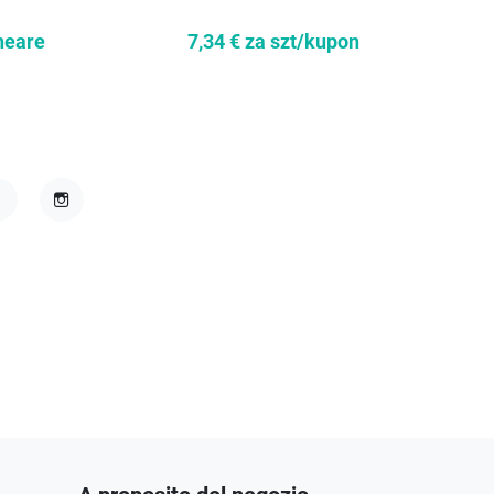
neare
7,34 €
za szt/kupon
27,5
acebook
Instagram