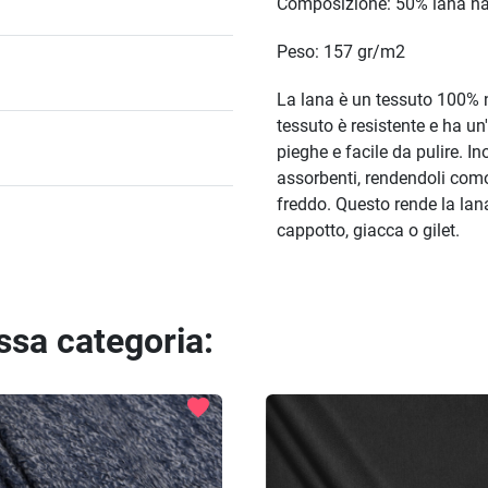
Composizione: 50% lana nat
Peso: 157 gr/m2
La lana è un tessuto 100% na
tessuto è resistente e ha un'
pieghe e facile da pulire. Ino
assorbenti, rendendoli como
freddo. Questo rende la lan
cappotto, giacca o gilet.
essa categoria:
favorite