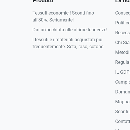
Prodotti
La no
Tessuti economici! Sconti fino
Conse
all'80%. Seriamente!
Politic
Dai un'occhiata alle ultime tendenze!
Recesso
I tessuti e i materiali acquistati più
Chi Si
frequentemente. Seta, raso, cotone.
Metodi
Regula
IL GDP
Campi
Domand
Mappa
Sconti 
Contat