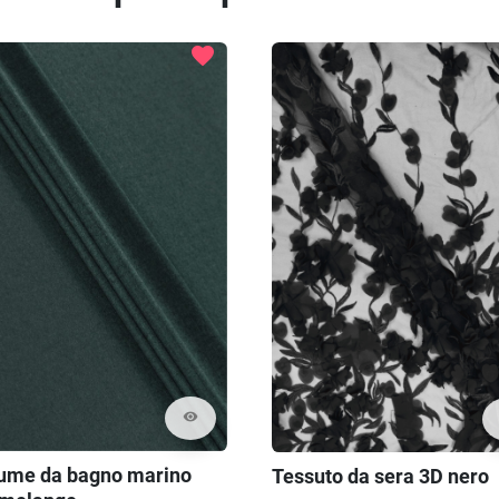
favorite
visibility
ume da bagno marino
Tessuto da sera 3D nero