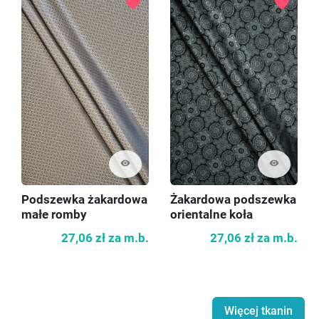
favorite
favorite
visibility
visibility
Podszewka żakardowa
Żakardowa podszewka
małe romby
orientalne koła
27,06 zł
za m.b.
27,06 zł
za m.b.
Więcej tkanin