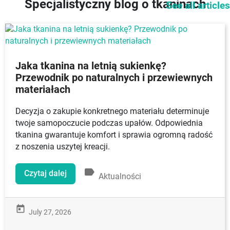
Specjalistyczny blog o tkaninach
See all articles
Jaka tkanina na letnią sukienkę?
Przewodnik po naturalnych i przewiewnych
materiałach
Decyzja o zakupie konkretnego materiału determinuje
twoje samopoczucie podczas upałów. Odpowiednia
tkanina gwarantuje komfort i sprawia ogromną radość
z noszenia uszytej kreacji.
label
Czytaj dalej
Aktualności
today
July 27, 2026