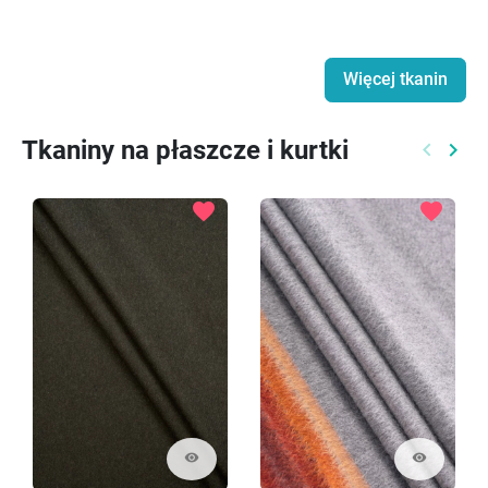
Więcej tkanin
Tkaniny na płaszcze i kurtki
keyboard_arrow_left
keyboard_arrow_right
Poprzed
Nast
favorite
favorite
visibility
visibility