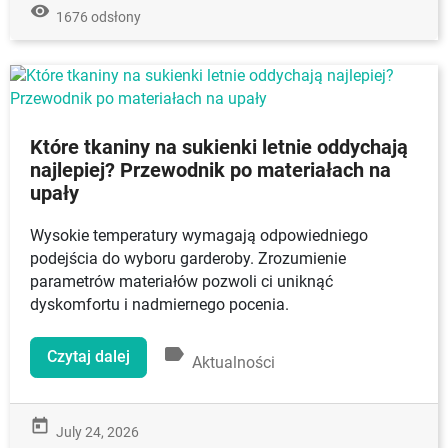
remove_red_eye
1676 odsłony
Które tkaniny na sukienki letnie oddychają
najlepiej? Przewodnik po materiałach na
upały
Wysokie temperatury wymagają odpowiedniego
podejścia do wyboru garderoby. Zrozumienie
parametrów materiałów pozwoli ci uniknąć
dyskomfortu i nadmiernego pocenia.
label
Czytaj dalej
Aktualności
today
July 24, 2026