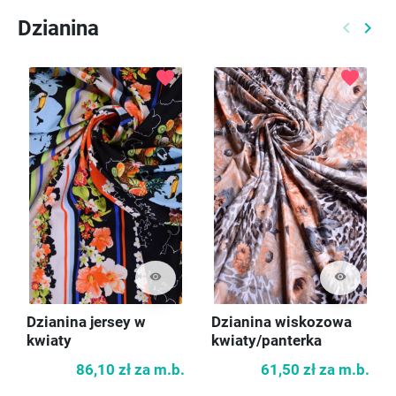
Dzianina
keyboard_arrow_left
keyboard_arrow_right
Poprzed
Nast
favorite
favorite
visibility
visibility
Dzianina jersey w
Dzianina wiskozowa
kwiaty
kwiaty/panterka
86,10 zł
za m.b.
61,50 zł
za m.b.