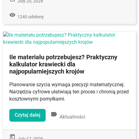
July 20, 2026
remove_red_eye
1240 odsłony
Ile materiału potrzebujesz? Praktyczny
kalkulator krawiecki dla
najpopularniejszych krojów
Planowanie szycia wymaga precyzji matematycznej.
Narzędzia cyfrowe ułatwiają ten proces i chronią przed
kosztownymi pomyłkami.
label
Czytaj dalej
Aktualności
today
July 17, 2026