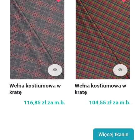
visibility
visibility
Wełna kostiumowa w
Wełna kostiumowa w
kratę
kratę
116,85 zł
za m.b.
104,55 zł
za m.b.
Więcej tkanin