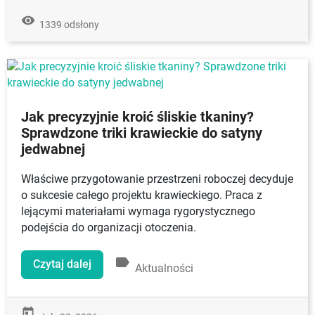
remove_red_eye
1339 odsłony
Jak precyzyjnie kroić śliskie tkaniny?
Sprawdzone triki krawieckie do satyny
jedwabnej
Właściwe przygotowanie przestrzeni roboczej decyduje
o sukcesie całego projektu krawieckiego. Praca z
lejącymi materiałami wymaga rygorystycznego
podejścia do organizacji otoczenia.
label
Czytaj dalej
Aktualności
today