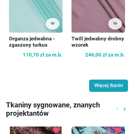
visibility
visibility
Organza jedwabna -
Twill jedwabny drobny
zgaszony turkus
wzorek
110,70 zł
za m.b.
246,00 zł
za m.b.
Więcej tkanin
Tkaniny sygnowane, znanych
keyboard_arrow_left
keyboard_arrow_right
projektantów
Poprzed
Nast
favorite
favorite