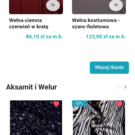
visibility
visibility
Wełna ciemna
Wełna kostiumowa -
czerwień w kratę
szaro-fioletowa
86,10 zł
za m.b.
123,00 zł
za m.b.
Więcej tkanin
Aksamit i Welur
keyboard_arrow_left
keyboard_arrow_right
Poprzed
Nast
favorite
favorite
-20%