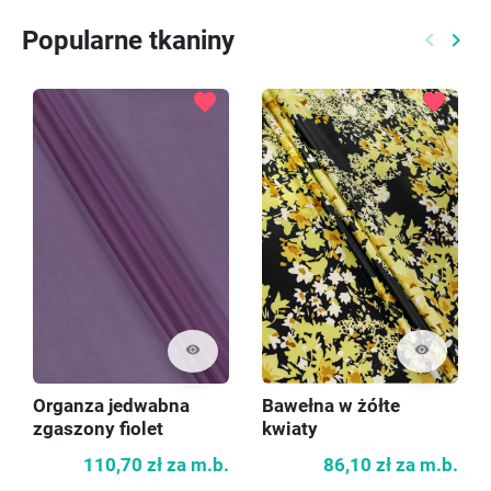
Popularne tkaniny
keyboard_arrow_left
keyboard_arrow_right
Poprzed
Nast
favorite
favorite
visibility
visibility
Organza jedwabna
Bawełna w żółte
zgaszony fiolet
kwiaty
110,70 zł
za m.b.
86,10 zł
za m.b.