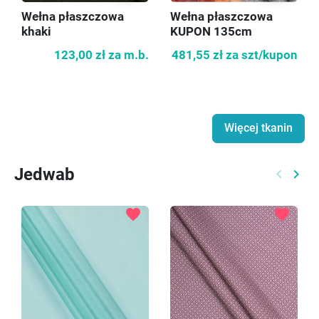
Wełna płaszczowa
Wełna płaszczowa
khaki
KUPON 135cm
123,00 zł
za m.b.
481,55 zł
za szt/kupon
Więcej tkanin
Jedwab
keyboard_arrow_left
keyboard_arrow_right
Poprzed
Nast
favorite
favorite