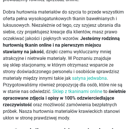
Dobra hurtownia materiałów do szycia to przede wszystkim
oferta pełna wysokogatunkowych tkanin bawełnianych i
luksusowych. Niezależnie od tego, czy szyjesz ubrania dla
siebie, czy projektujesz kreacje dla klientów, masz prawo
oczekiwać jakości i pięknych wzorów.
Jesteśmy rodzinną
hurtownią tkanin online i na pierwszym miejscu
stawiamy
na jakość
, dzięki czemu wykluczamy mniej
atrakcyjne i nietrwałe materiały. W Poznaniu znajduje
się sklep stacjonarny, w którym otrzymasz wsparcie ze
strony doświadczonego personelu i osobiście sprawdzisz
materiały między innymi takie jak
satyna jedwabna
.
Przygotowaliśmy również propozycję dla osób, które nie są
w stanie nas odwiedzić.
Sklep z tkaninami online
to
świetnie
opracowane zdjęcia i opisy w 100% odzwierciedlające
rzeczywistość
oraz możliwość zamówienia bezpłatnych
próbek. Nasza hurtownia materiałów krawieckich stanowi
ukłon w stronę prawdziwej mody.