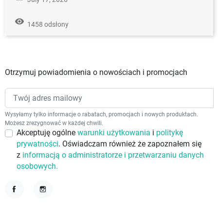
remove_red_eye
1458 odsłony
Otrzymuj powiadomienia o nowościach i promocjach
Wysyłamy tylko informacje o rabatach, promocjach i nowych produktach.
Możesz zrezygnować w każdej chwili.
Akceptuję ogólne
warunki użytkowania
i
politykę
prywatności
. Oświadczam również że zapoznałem się
z
informacją o administratorze i przetwarzaniu danych
osobowych.
Facebook
Instagram