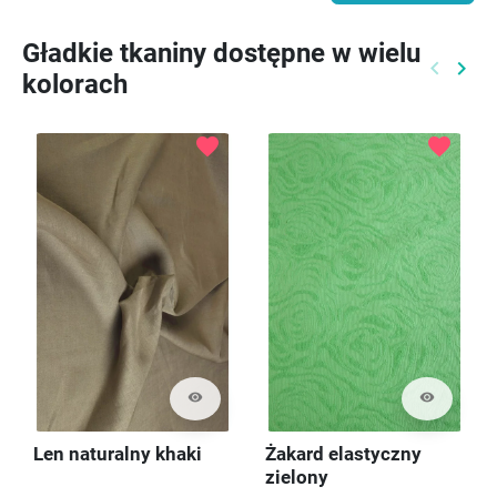
Gładkie tkaniny dostępne w wielu
keyboard_arrow_left
keyboard_arrow_right
kolorach
Poprzed
Nast
favorite
favorite
visibility
visibility
Len naturalny khaki
Żakard elastyczny
zielony