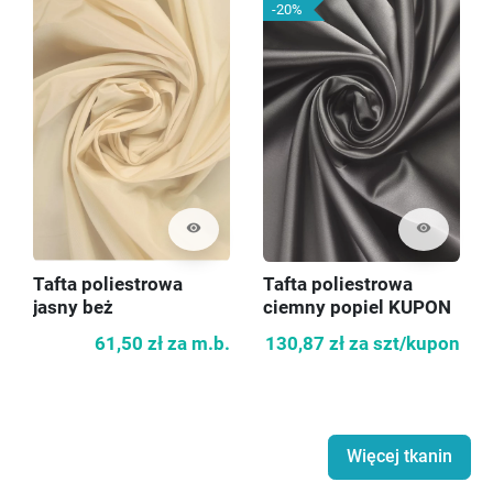
-20%
visibility
visibility
Tafta poliestrowa
Tafta poliestrowa
jasny beż
ciemny popiel KUPON
140cm
61,50 zł
za m.b.
130,87 zł
za szt/kupon
Więcej tkanin