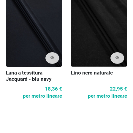
visibility
visibility
Lana a tessitura
Lino nero naturale
Jacquard - blu navy
scuro
18,36 €
22,95 €
per metro lineare
per metro lineare