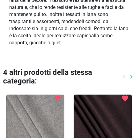
lana delle pecore. Il tessuto è resistente e ha elasticità
naturale, che lo rende resistente alle rughe e facile da
mantenere pulito. Inoltre i tessuti in lana sono
traspiranti e assorbenti, rendendoli comodi da
indossare sia in giorni caldi che freddi. Pertanto la lana
è la scelta ideale per realizzare capispalla come
cappotti, giacche o gilet.
4 altri prodotti della stessa
keyboard_arrow_left
keyboard_arrow_right
categoria:
Preced
Pr
favorite
favorite