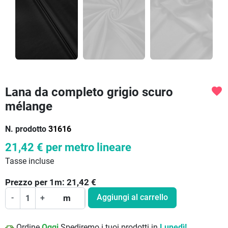
Lana da completo grigio scuro
favorite
mélange
N. prodotto
31616
21,42 €
per metro lineare
Tasse incluse
Prezzo per
1
m:
21,42
€
Aggiungi al carrello
-
+
m
Ordine
Oggi
Spediremo i tuoi prodotti in
Lunedì!