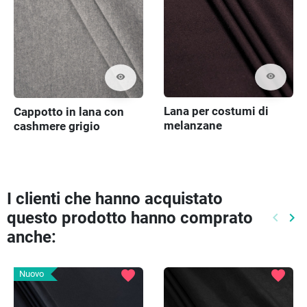
visibility
visibility
Lana per costumi di
Cappotto in lana con
melanzane
cashmere grigio
I clienti che hanno acquistato
questo prodotto hanno comprato
keyboard_arrow_left
keyboard_arrow_right
Preced
Pr
anche:
favorite
favorite
Nuovo