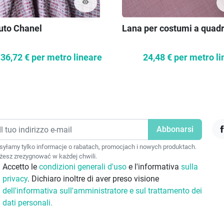
visibility
uto Chanel
Lana per costumi a quadri
36,72 €
per metro lineare
24,48 €
per metro li
F
yłamy tylko informacje o rabatach, promocjach i nowych produktach.
esz zrezygnować w każdej chwili.
Accetto le
condizioni generali d'uso
e l'informativa
sulla
privacy
. Dichiaro inoltre di aver preso visione
dell'informativa sull'amministratore e sul trattamento dei
dati personali.