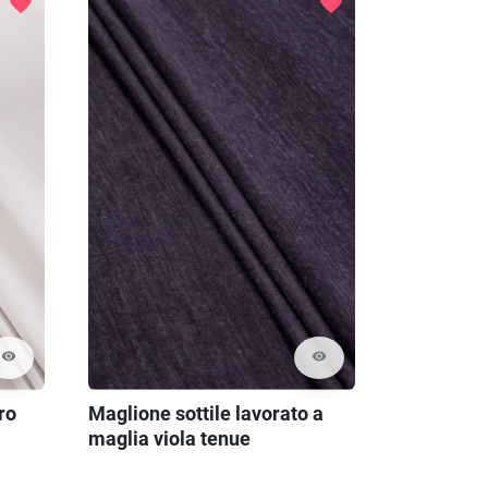
favorite
favorite
visibility
visibility
ro
Maglione sottile lavorato a
maglia viola tenue