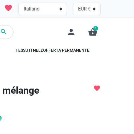
favorite
0
person
shopping_basket

TESSUTI NELL'OFFERTA PERMANENTE
u mélange
favorite
e