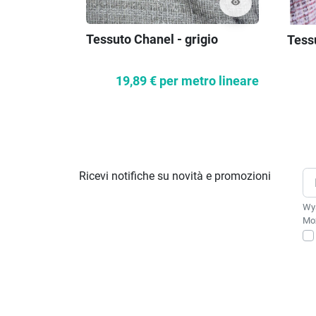
visibility
Tessuto Chanel - grigio
Tess
19,89 €
per metro lineare
Ricevi notifiche su novità e promozioni
Wys
Moż