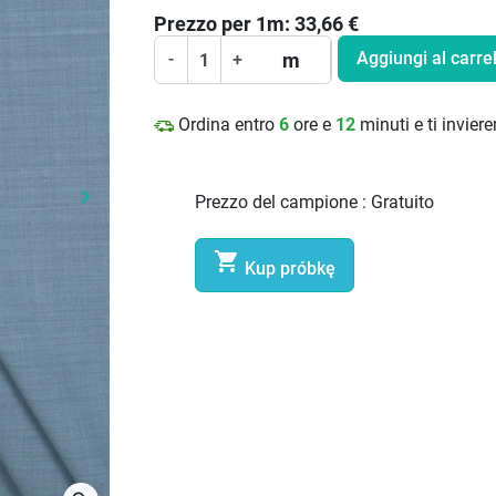
Prezzo per
1
m:
33,66
€
Aggiungi al carrel
m
-
+
Ordina entro
6
ore e
12
minuti e ti invie
keyboard_arrow_right
Prezzo del campione :
Gratuito
Prossimo

Kup próbkę