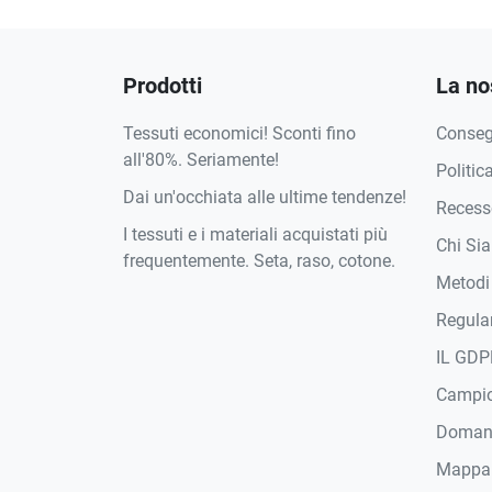
Prodotti
La no
Tessuti economici! Sconti fino
Conse
all'80%. Seriamente!
Politic
Dai un'occhiata alle ultime tendenze!
Recesso
I tessuti e i materiali acquistati più
Chi Si
frequentemente. Seta, raso, cotone.
Metodi
Regula
IL GDP
Campi
Domand
Mappa