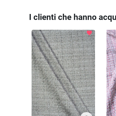
I clienti che hanno ac
favorite