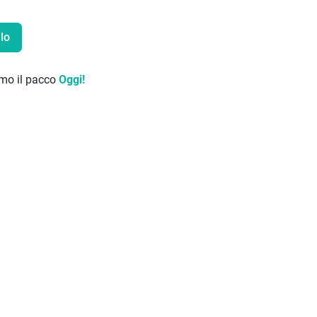
lo
remo il pacco
Oggi!