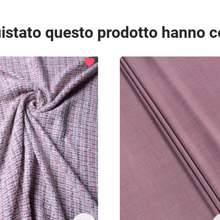
quistato questo prodotto hanno 
favorite