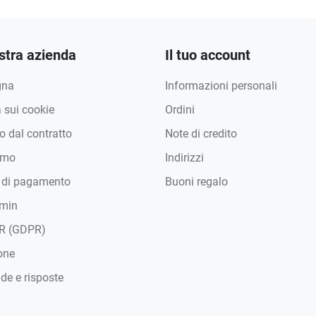
stra azienda
Il tuo account
gna
Informazioni personali
a sui cookie
Ordini
 dal contratto
Note di credito
amo
Indirizzi
 di pagamento
Buoni regalo
min
R (GDPR)
one
e e risposte