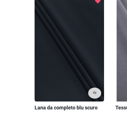
favorite
visibility
Lana da completo blu scuro
Tessu