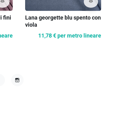
visibility
visibility
 fini
Lana georgette blu spento con
Costume a
viola
neare
11,78 €
per metro lineare
27,5
acebook
Instagram