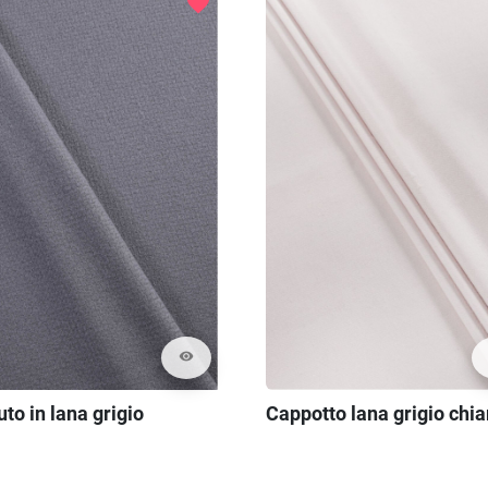
favorite
visibility
to in lana grigio
Cappotto lana grigio chia