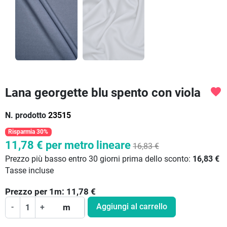
Lana georgette blu spento con viola
favorite
N. prodotto
23515
Risparmia 30%
11,78 €
per metro lineare
16,83 €
Prezzo più basso entro 30 giorni prima dello sconto:
16,83 €
Tasse incluse
Prezzo per
1
m:
11,78
€
Aggiungi al carrello
-
+
m