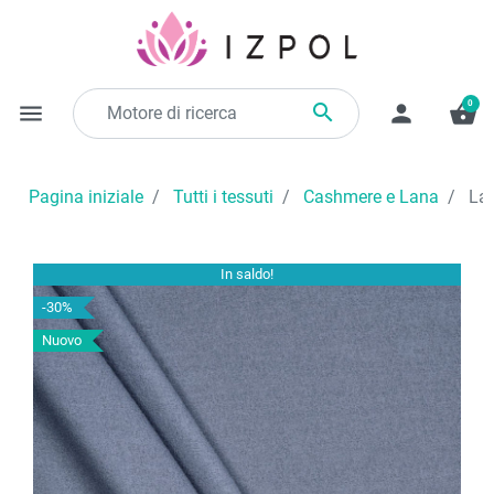
0

menu
person
shopping_basket
Pagina iniziale
Tutti i tessuti
Cashmere e Lana
Lan
In saldo!
-30%
Nuovo