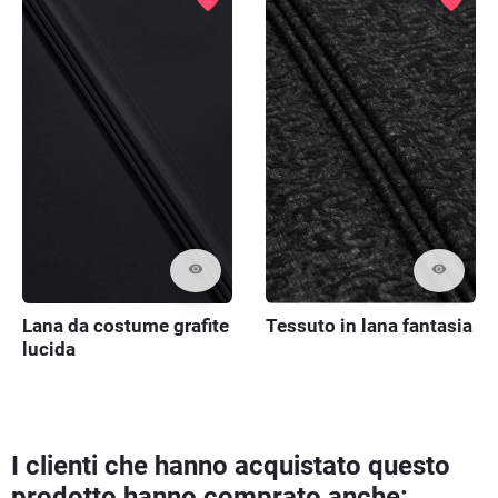
favorite
favorite
visibility
visibility
Lana da costume grafite
Tessuto in lana fantasia
lucida
I clienti che hanno acquistato questo
prodotto hanno comprato anche: