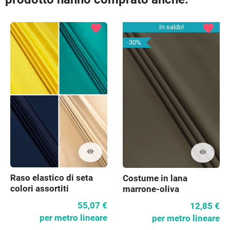
favorite
favorite
In saldo!
-30%
visibility
visibility
Raso elastico di seta
Costume in lana
colori assortiti
marrone-oliva
55,07 €
12,85 €
per metro lineare
per metro lineare